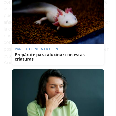
con los comerciantes sobre tarifas especiales de
uso de los aparcamientos. De esta forma, se han
puesto sobre la mesa diversas propuestas para
añadir a estos acuerdos “que serán estudiadas por
la empresa, y ellos a su vez, nos plantearán a
nosotros las medidas que consideren oportunas
con este mismo fin”, entre las que se incluye la
posibilidad de ampliar a tres días la tarifa plana en
PARECE CIENCIA FICCIÓN
Prepárate para alucinar con estas
estos aparcamientos, como publica el diario
criaturas
Andalucía Información.