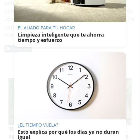
para los usuarios el uso de estos parkings
contribuyendo así a la dinamización del centro de
Jerez”, señala la regidora, quien asiste a la reunión
con el teniente de alcaldesa de Movilidad, José
EL ALIADO PARA TU HOGAR
Limpieza inteligente que te ahorra
Antonio Díaz.
tiempo y esfuerzo
0 Comentarios
TE PUEDE INTERESAR
¿EL TIEMPO VUELA?
'Baño verde' en la calle más fresca de Jerez en
Esto explica por qué los días ya no duran
agosto: negocios icónicos, arte contemporáneo
igual