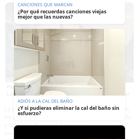
CANCIONES QUE MARCAN
¿Por qué recuerdas canciones viejas
mejor que las nuevas?
Pasaportes que abren puertas
Los pasaportes más poderosos del mundo, ¿está el tuyo?
ADIÓS A LA CAL DEL BAÑO
¿Y si pudieras eliminar la cal del baño sin
La empresa Cocheras de Jerez, concesionaria de
esfuerzo?
los parkings del plaza del Arenal, plaza del Caballo
y Madre de Dios, y el Ayuntamiento de Jerez,
inician los contactos para renovar los acuerdos