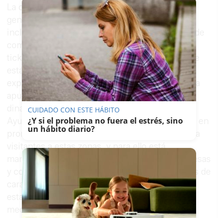
La cita sirve para repasar las condiciones
generales de estos acuerdos, que también
incluyen la posibilidad de que las asociaciones de
comerciantes puedan ofrecer a sus clientes
tickets de aparcamientos a mitad de precio, que
está teniendo buenos resultados, según lo
expuesto en el encuentro. La alcaldesa reseña la
apuesta del gobierno municipal por la
dinamización del centro comercial, “el
CUIDADO CON ESTE HÁBITO
¿Y si el problema no fuera el estrés, sino
Ayuntamiento se está implicando directamente en
un hábito diario?
promover actividades que contribuyan a atraer a
visitantes a estas zonas, y para ello está
manteniendo reuniones y contactos con empresas
y comerciantes para aunar posturas y esfuerzos de
cara a estos objetivos”. "Hemos comenzado a a
establecer las condiciones para ampliar estas
medidas que hagan más atractivo y beneficioso