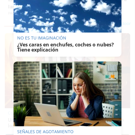
las marquesinas de forja de Esteve
PACO SÁNCHEZ MÚGICA
NO ES TU IMAGINACIÓN
¿Ves caras en enchufes, coches o nubes?
Tiene explicación
Corepunk MMORPG
Un verdadero MMORPG de la vieja escuela ¡Cómo
los de antes, pero mejor!
SEÑALES DE AGOTAMIENTO