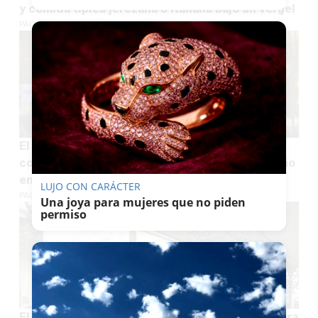
y comida típica jerezana o italiana bajo un vergel
PACO SÁNCHEZ MÚGICA
El Ayuntamiento de Jerez saca a concurso un
contrato de más de medio millón de euros al año
en luces de Navidad
LUJO CON CARÁCTER
PACO SÁNCHEZ MÚGICA
Una joya para mujeres que no piden
permiso
El patrimonio urbano histórico de Jerez recupera