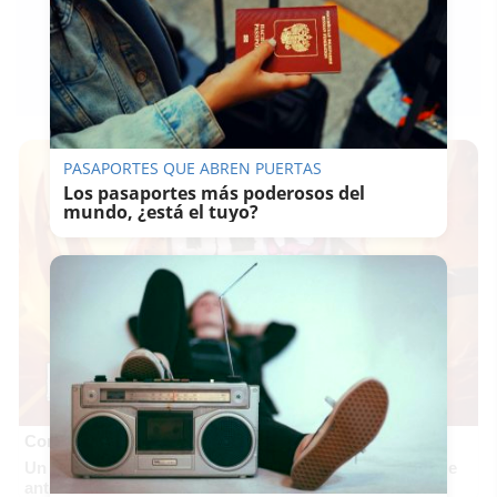
LAVOZDELSUR.ES
03/05/2018
Guardar
0
Facebook
X
WhatsApp
Copy
Link
PASAPORTES QUE ABREN PUERTAS
Los pasaportes más poderosos del
mundo, ¿está el tuyo?
Corepunk MMORPG
Un verdadero MMORPG de la vieja escuela ¡Cómo los de
antes, pero mejor!