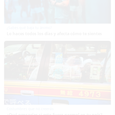
¿Sabes qué baja tu ánimo?
Lo haces todos los días y afecta cómo te sientes
Costumbres que no creerás
¿Qué pensarías si esto fuera normal en tu país?