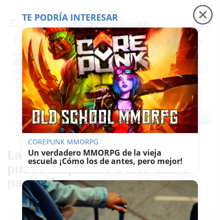
TE PODRÍA INTERESAR
Precio luz
Padre Coraje
Fábrica de botellas
Es noticia
JEREZ
Jerez
Provincia Cádiz
Cádiz
Sevilla
Málaga
Huelva
Granada
Córdoba
Jaén
Se
Ediciones
Jerez
COREPUNK MMORPG
La tarifa plana de los parking
Un verdadero MMORPG de la vieja
escuela ¡Cómo los de antes, pero mejor!
puede ampliarse a tres días a
partir de verano