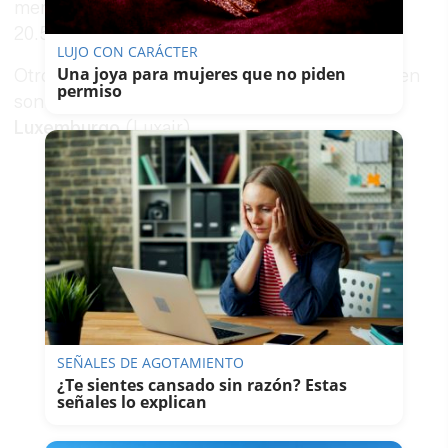
mercado de La Parra es el alemán, con más de
20.500.
LUJO CON CARÁCTER
Una joya para mujeres que no piden
Otros destinos internacionales que se mantienen
permiso
son
Londres
(Ryanair y Thomas Cook) y
Luxemburgo
(Luxair).
SEÑALES DE AGOTAMIENTO
¿Te sientes cansado sin razón? Estas
señales lo explican