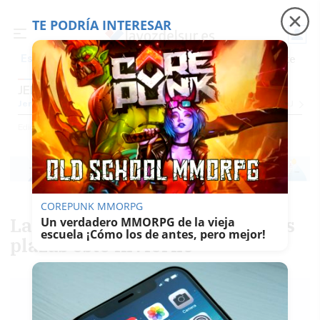
TE PODRÍA INTERESAR
Precio luz
Padre Coraje
Fábrica de botellas
Es noticia
JEREZ
Jerez
Provincia Cádiz
Cádiz
Sevilla
Málaga
Huelva
Granada
Córdoba
Jaén
Se
Ediciones
Jerez
COREPUNK MMORPG
La Parra aumenta un 18,1% sus
Un verdadero MMORPG de la vieja
escuela ¡Cómo los de antes, pero mejor!
plazas este invierno
JORGE
MIRÓ