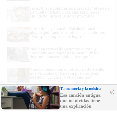
Jerez busca voluntarios para la 18ª etapa de
La Vuelta Ciclista a España: así puedes
apuntarte para el 10 de septiembre
Nuria Roca y Juan del Val disfrutan de las
playas gaditanas durante sus vacaciones:
"Siempre elegiría este lugar"
Chiclana roza el lleno hotelero total y
consolida su posición como uno de los
destinos más cotizados de España
Nuevos destrozos en el centro de Sevilla
por vehículos que pasan por donde no
pueden: "Un día sí y otro también"
Tu memoria y la música
Esa canción antigua
que no olvidas tiene
una explicación