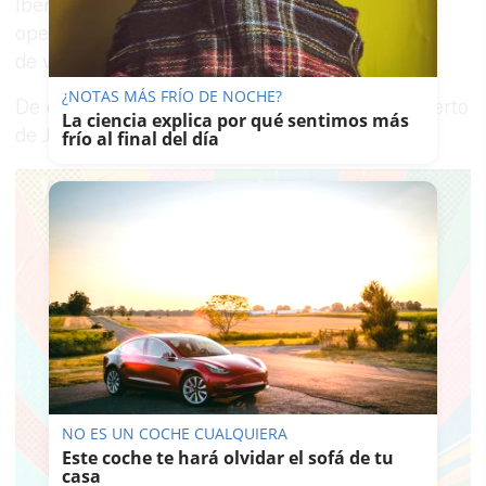
Iberia a
Madrid
. En cuanto al vuelo a Vitoria que
opera Air Nostrum se cae ya que es un destino
de verano.
¿NOTAS MÁS FRÍO DE NOCHE?
De
enero a septiembre de 2015
por el aeropuerto
La ciencia explica por qué sentimos más
de Jerez han pasado
658.102 pasajeros
.
frío al final del día
NO ES UN COCHE CUALQUIERA
Este coche te hará olvidar el sofá de tu
casa