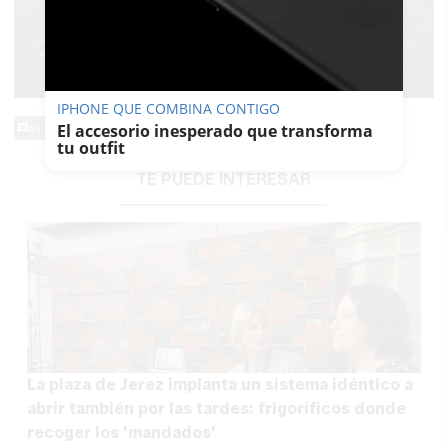
IPHONE QUE COMBINA CONTIGO
El accesorio inesperado que transforma
0 Comentarios
tu outfit
TE PUEDE INTERESAR
La plaza de Jerez implanta un sistema idéntico a
abrir también por las tardes: frigoríficos donde
recoger los 'mandados'