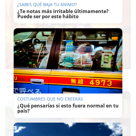
¿SABES QUÉ BAJA TU ÁNIMO?
¿Te notas más irritable últimamente?
Puede ser por este hábito
Corepunk MMORPG
Un verdadero MMORPG de la vieja escuela ¡Cómo los de
antes, pero mejor!
COSTUMBRES QUE NO CREERÁS
¿Qué pensarías si esto fuera normal en tu
país?