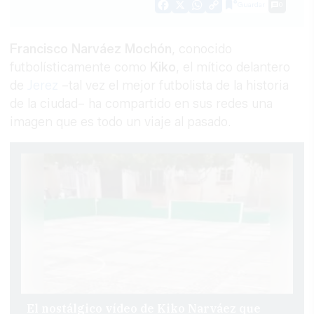
Guardar
0
Facebook
X
WhatsApp
Copy
Link
Francisco Narváez Mochón
, conocido
futbolísticamente como
Kiko
, el mítico delantero
de
Jerez
–tal vez el mejor futbolista de la historia
de la ciudad– ha compartido en sus redes una
imagen que es todo un viaje al pasado.
El nostálgico vídeo de Kiko Narváez que