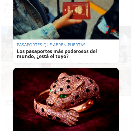
supervisa el inicio de las obras que
beneficiarán a vecinos de llas barriadas La
Pita, El Pinar y La Marquesa.
PASAPORTES QUE ABREN PUERTAS
Los pasaportes más poderosos del
mundo, ¿está el tuyo?
La alcaldesa supervisa las obras del aparcamiento de Hijuela de la
Marquesa.
J. A.
ARMARIO