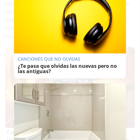
explicó a los vecinos las claves del proyecto, que
contempla la dotación de 100 plazas de
aparcamiento individualizadas, tanto en batería
como en línea, y se prevé que finalice en
noviembre.
CANCIONES QUE NO OLVIDAS
¿Te pasa que olvidas las nuevas pero no
las antiguas?
Corepunk MMORPG
Un verdadero MMORPG de la vieja escuela ¡Cómo los de