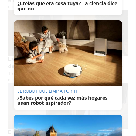
en el acerado y el reasfaltado del entorno
¿Creías que era cosa tuya? La ciencia dice
F. JIMÉNEZ
que no
La Yedra completa el acompañamiento musical
de la Madrugada con la Banda de Palomares de
Trebujena
KIKO ABUÍN
EL ROBOT QUE LIMPIA POR TI
¿Sabes por qué cada vez más hogares
usan robot aspirador?
El incendio que asoló el Mesón del Asador en