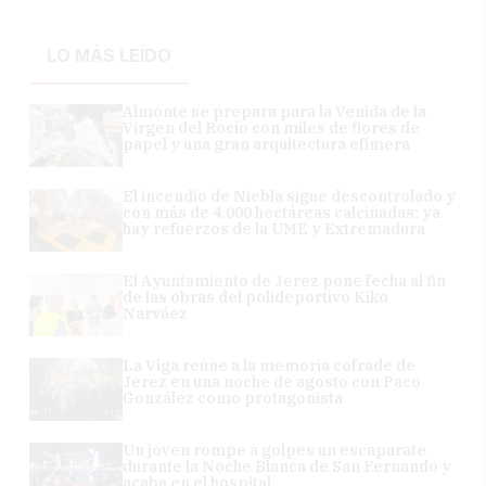
LO MÁS LEÍDO
Almonte se prepara para la Venida de la
Virgen del Rocío con miles de flores de
papel y una gran arquitectura efímera
El incendio de Niebla sigue descontrolado y
con más de 4.000 hectáreas calcinadas: ya
hay refuerzos de la UME y Extremadura
El Ayuntamiento de Jerez pone fecha al fin
de las obras del polideportivo Kiko
Narváez
La Viga reúne a la memoria cofrade de
Jerez en una noche de agosto con Paco
González como protagonista
Un joven rompe a golpes un escaparate
durante la Noche Blanca de San Fernando y
acaba en el hospital