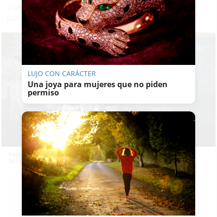
varios de los candidatos jerezanos acuden
para un acto de cierre de campaña local
LUJO CON CARÁCTER
Una joya para mujeres que no piden
permiso
Pelayo, en el cierre de campaña de la caseta del PP. -
MANU GARCÍA
PABLO FDEZ.
QUINTANILLA
15/05/2026