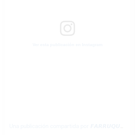
Ver esta publicación en Instagram
Una publicación compartida por 𝙁𝘼𝙍𝙍𝙐𝙌𝙐𝙄𝙏𝙊 (@jmfarruquito)