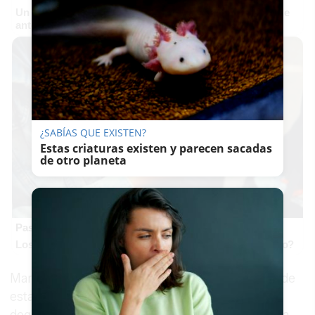
Un verdadero MMORPG de la vieja escuela ¡Cómo los de
antes, pero mejor!
¿SABÍAS QUE EXISTEN?
Estas criaturas existen y parecen sacadas
de otro planeta
Pasaportes que abren puertas
Los pasaportes más poderosos del mundo, ¿está el tuyo?
Mamen Sánchez ha subrayado “la importancia de
esta actuación que pone en valor una zona