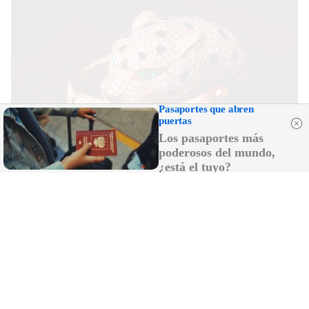
Pasaportes que abren
puertas
Los pasaportes más
poderosos del mundo,
¿está el tuyo?
Lujo con carácter
Una joya para mujeres que no piden permiso
DISCOVER WITH
LO MÁS LEÍDO