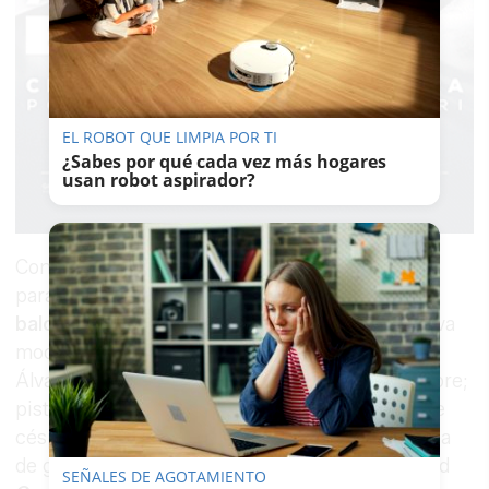
EL ROBOT QUE LIMPIA POR TI
¿Sabes por qué cada vez más hogares
usan robot aspirador?
Contempla la construcción de pistas multiusos
para
fútbol-sala, voleibol, balonmano y
baloncesto
(prioridad para 3x3, que será “nueva
modalidad olímpica”, según ha destacado Laura
Álvarez); pistas de hockey patines y patinaje libre;
pistas de voley-playa de arena con perímetro de
césped; zona de tenis de mesa así como un área
de gimnasio al aire libre vinculada a la modalidad
SEÑALES DE AGOTAMIENTO