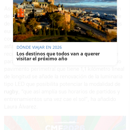
Asimismo, la alcaldesa ha anunciado la ejecución
de los siguientes proyectos: asfaltado de la elipse
de la Pradera de Chapín, cofinanciada con fondos
europeos Edusi, valorada en 62.500 euros, que
consistirá en la construcción de un circuito
asfaltado para la práctica multideportiva en el
DÓNDE VIAJAR EN 2026
Los destinos que todos van a querer
recorrido perimetral de Chapín “principalmente
visitar el próximo año
para uso de corredores y peatonal”. A este nuevo
pavimento perimetral que tiene 1,1 kilómetro lineal
de longitud se añade la renovación de la luminaria
tipo LED que posibilita potenciar la modalidad de
rugby
, “que así amplía sus horarios de partidos y
entrenamientos una vez cae el sol”, ha añadido
Laura Álvarez.