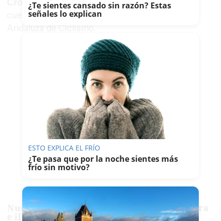
Cross-fit
y el circuito de mountain-bike, que
¿Te sientes cansado sin razón? Estas
señales lo explican
cuenta con el aval de la propia Federación
Andaluza de Ciclismo.
ESTO EXPLICA EL FRÍO
¿Te pasa que por la noche sientes más
frío sin motivo?
Nuevo pavimento en la elipse de la Pradera
e iluminación LED