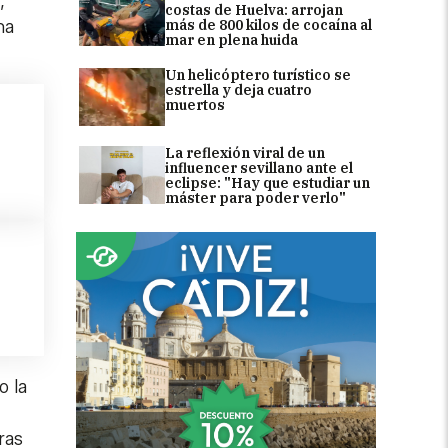
,
costas de Huelva: arrojan
na
más de 800 kilos de cocaína al
mar en plena huida
Un helicóptero turístico se
estrella y deja cuatro
muertos
La reflexión viral de un
influencer sevillano ante el
eclipse: "Hay que estudiar un
máster para poder verlo"
o la
ras