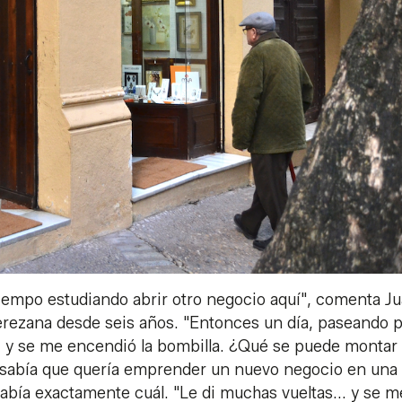
iempo estudiando abrir otro negocio aquí", comenta J
erezana desde seis años. "Entonces un día, paseando 
a— y se me encendió la bombilla. ¿Qué se puede montar
, sabía que quería emprender un nuevo negocio en una
 sabía exactamente cuál. "Le di muchas vueltas... y se m