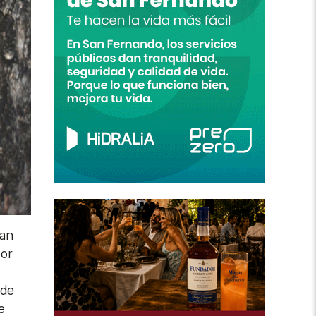
uan
por
 de
e