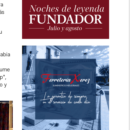
ra
ás
u
rabia
asume
p",
o y