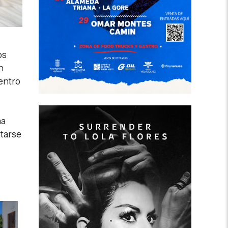
os
n
entro
ha
rtarse