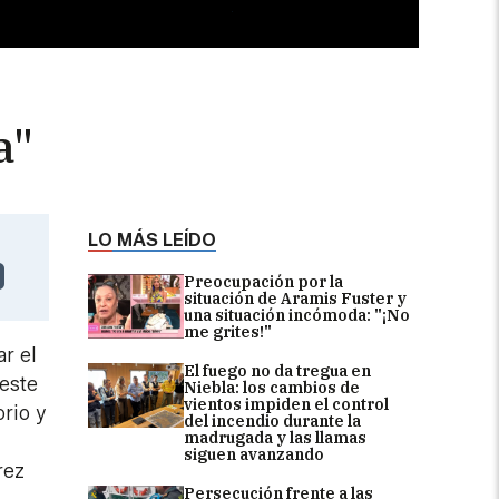
a"
LO MÁS LEÍDO
Preocupación por la
situación de Aramis Fuster y
una situación incómoda: "¡No
me grites!"
r el
El fuego no da tregua en
este
Niebla: los cambios de
vientos impiden el control
rio y
del incendio durante la
madrugada y las llamas
siguen avanzando
rez
Persecución frente a las