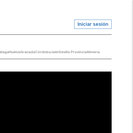
Iniciar sesión
álaga
Huelva
Granada
Córdoba
Jaén
Sevilla Provincia
Almería