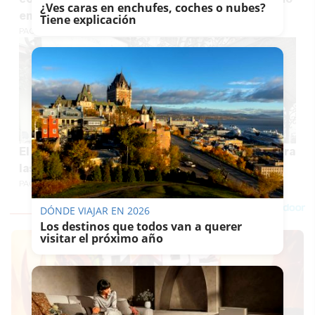
¿Ves caras en enchufes, coches o nubes?
en luces de Navidad
Tiene explicación
PACO SÁNCHEZ MÚGICA
El patrimonio urbano histórico de Jerez recupera
las marquesinas de forja de Esteve
PACO SÁNCHEZ MÚGICA
DÓNDE VIAJAR EN 2026
Los destinos que todos van a querer
visitar el próximo año