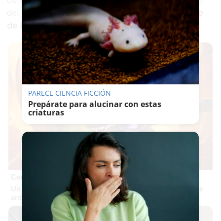
convocatoria será precisamente la presentación
del
cupón de la ONCE dedicado al Gran Premio
de España de Motociclismo
.
PARECE CIENCIA FICCIÓN
Prepárate para alucinar con estas
criaturas
Corepunk MMORPG
Un verdadero MMORPG de la vieja escuela ¡Cómo los de
antes, pero mejor!