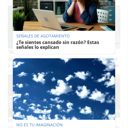
SEÑALES DE AGOTAMIENTO
¿Te sientes cansado sin razón? Estas
señales lo explican
'Baño verde' en la calle más fresca de Jerez en
agosto: negocios icónicos, arte contemporáneo
y comida típica jerezana o italiana bajo un vergel
PACO SÁNCHEZ MÚGICA
El Ayuntamiento de Jerez saca a concurso un
NO ES TU IMAGINACIÓN
contrato de más de medio millón de euros al año