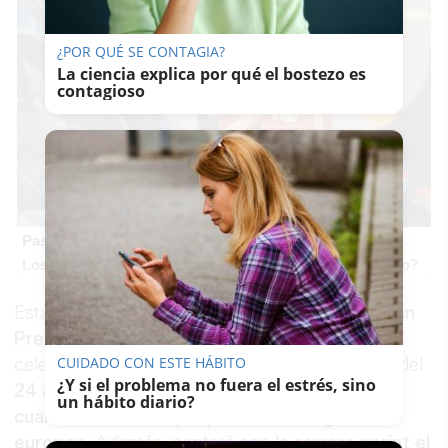
¿POR QUÉ SE CONTAGIA?
La ciencia explica por qué el bostezo es
contagioso
Pasaportes que abren puertas
Los pasaportes más poderosos del mundo, ¿está el tuyo?
Esta nueva iniciativa llega en la antesala del
Gran
Premio de España de MotoGP 2026
, que se
CUIDADO CON ESTE HÁBITO
celebrará en el
Circuito de Jerez-Ángel Nieto
del
¿Y si el problema no fuera el estrés, sino
24 al 26 de abril de 2026
. La prueba será la
un hábito diario?
cuarta del mundial
y la
primera de la gira
europea
. Además, contará con la
carrera sprint el