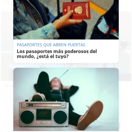
Premio
PASAPORTES QUE ABREN PUERTAS
Los pasaportes más poderosos del
mundo, ¿está el tuyo?
El pasado Gran Premio de motociclismo en el Circuito de Jerez.
PABLO FDEZ.
QUINTANILLA
15/04/2026
Actualizado: 15/04/2026 - 18:30
Guardar
0
Facebook
X
WhatsApp
Copy