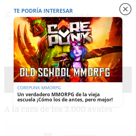
TE PODRÍA INTERESAR
Precio luz
Padre Coraje
Fábrica de botellas
Es noticia
JEREZ
Jerez
Provincia Cádiz
Cádiz
Sevilla
Málaga
Huelva
Granada
Córdoba
Jaén
Se
Ediciones
Jerez
COREPUNK MMORPG
Un verdadero MMORPG de la vieja
escuela ¡Cómo los de antes, pero mejor!
A la caza de los 3.000 avales
LAVOZDELSUR.ES