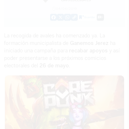
04/04/2019
Guardar
0
Facebook
X
WhatsApp
Copy
Link
La recogida de avales ha comenzado ya. La
formación municipalista de
Ganemos Jerez
ha
iniciado una campaña para
recabar apoyos
y así
poder presentarse a los próximos comicios
electorales del
26 de mayo
.