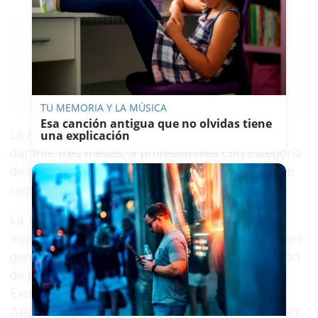
JORGE
MIRÓ
28/10/2016
Guardar
0
Facebook
X
WhatsApp
Copy
Link
TU MEMORIA Y LA MÚSICA
Esa canción antigua que no olvidas tiene
La medida permitirá al Ayuntamiento contratar,
una explicación
durante tres meses, a profesionales con categoría
de peón siempre y cuando cumplan una serie de
requisitos.
La Junta de Gobierno Local, presidida por la
alcaldesa, Mamen Sánchez, ha aprobado las bases
generales de la convocatoria pública de selección
de personas beneficiarias del Programa
Extraordinario de Ayuda a la Contratación de
Andalucía, elaboradas al amparo de lo previsto en