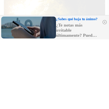
¿Sabes qué baja tu ánimo?
¿Te notas más
irritable
últimamente? Puede
ser por este hábito
No esperes a 2026
Hábitos y cambios que marcarán 2026
DISCOVER WITH
LO MÁS LEÍDO
El Odiseo de Nolan, como el de Homero: el