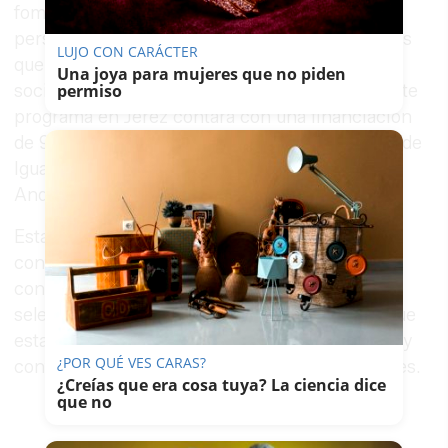
fomento del empleo, así como la atención a
personas que pertenezcan a unidades familiares
LUJO CON CARÁCTER
que se encuentren en situación de exclusión
Una joya para mujeres que no piden
social o en riesgo de estarlo. El desarrollo de este
permiso
programa en Jerez contará con una financiación
de 994.778 euros, aportados por la Consejería de
Igualdad y Políticas Sociales de la Junta de
Andalucía.
Esta medida permitirá al Ayuntamiento la
contratación laboral temporal de 310 personas,
con la categoría profesional de peón, que serán
seleccionadas, de acuerdo con los requisitos que
establecen las bases que se han aprobado hoy, y
¿POR QUÉ VES CARAS?
contratadas a tiempo parcial, durante tres meses.
¿Creías que era cosa tuya? La ciencia dice
que no