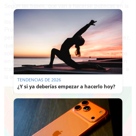
Según las bases, que van a hacerse públicas en la
web
y en los tablones de anuncios municipales,
los destinatarios de esta convocatoria del
Programa de Ayuda a la Contratación serán
personas en edad laboral, empadronadas en Jerez,
que en el momento de la presentación de la
solicitud, sean demandantes de empleo, inscritas
en el Servicio Andaluz de Empleo y que no hayan
trabajado más de 90 días durante el año anterior a
la solicitud.
TENDENCIAS DE 2026
¿Y si ya deberías empezar a hacerlo hoy?