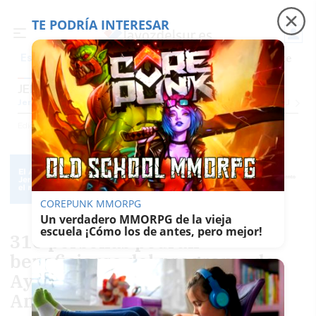
TE PODRÍA INTERESAR
Precio luz
Padre Coraje
Fábrica de botellas
Es noticia
JEREZ
Jerez
Provincia Cádiz
Cádiz
Sevilla
Málaga
Huelva
Granada
Córdoba
Jaén
Se
Ediciones
Jerez
COREPUNK MMORPG
Un verdadero MMORPG de la vieja
escuela ¡Cómo los de antes, pero mejor!
310 personas podrán
beneficiarse del programa de
Ayuda a la Contratación de
Andalucía