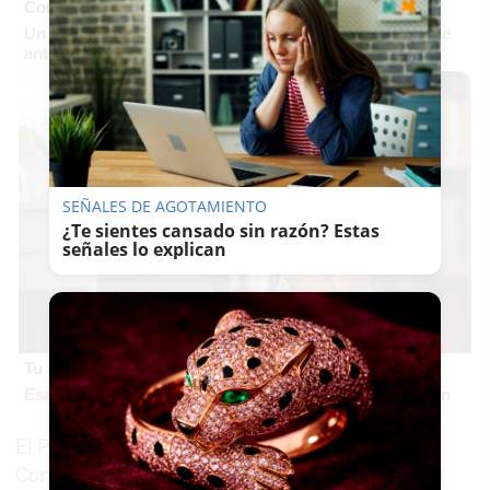
Corepunk MMORPG
Un verdadero MMORPG de la vieja escuela ¡Cómo los de
antes, pero mejor!
SEÑALES DE AGOTAMIENTO
¿Te sientes cansado sin razón? Estas
señales lo explican
Tu memoria y la música
Esa canción antigua que no olvidas tiene una explicación
El Programa Extraordinario de Ayuda a la
Contratación de Andalucía tiene como objeto el