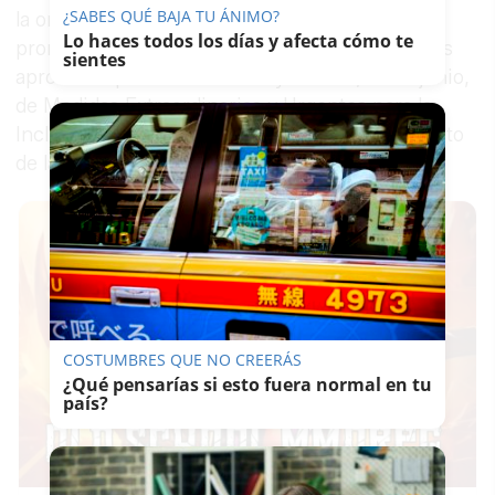
¿SABES QUÉ BAJA TU ÁNIMO?
la orden de 24 de abril de 2016, por la que se
Lo haces todos los días y afecta cómo te
prorrogan para este año, algunas de las medidas
sientes
aprobadas por el Decreto-Ley 8/2014, de 10 junio,
de Medidas Extraordinarias y Urgentes para la
Inclusión Social, a través del empleo y el fomento
de la solidaridad en Andalucía.
COSTUMBRES QUE NO CREERÁS
¿Qué pensarías si esto fuera normal en tu
país?