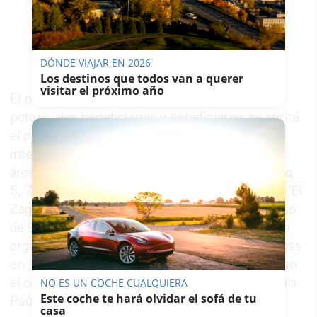
DÓNDE VIAJAR EN 2026
Los destinos que todos van a querer
visitar el próximo año
El plazo para la admisión de solicitudes de
potenciales beneficiarios y beneficiarias se abrirá
el próximo día 7 de noviembre. Las personas
interesadas podrán presentar su solicitud en el
área de Empleo (avenida Alcalde Álvaro Domecq,
5, 7 y 9) y en el centro municipal de formación 'El
Zagal' (avenida de la Solidaridad, s/n.) en horario
de 9 a 14 horas. Previamente, el área de Empleo
organizará un calendario de sesiones informativas
en los centros cívicos Rosa Roig y San Telmo, en
el centro social La Granja, en El Zagal y en la Sala
NO ES UN COCHE CUALQUIERA
Este coche te hará olvidar el sofá de tu
Paúl, sede del área de Juventud.
casa