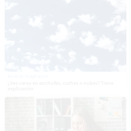
No es tu imaginación
¿Ves caras en enchufes, coches o nubes? Tiene
explicación