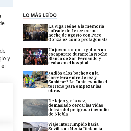
LO MÁS LEÍDO
a
de
La Viga reúne a la memoria
cofrade de Jerez en una
noche de agosto con Paco
González como protagonista
Un joven rompe a golpes un
 de
escaparate durante la Noche
gio y
Blanca de San Fernando y
acaba en el hospital
 el
¿Adiós a los baches en la
carretera entre Jerez y
Sanlúcar? La Junta estudia el
terreno para empezar las
obras
De lejos y, a la vez,
demasiado cerca: las vidas
detrás del peligroso incendio
de Niebla
Viaje interrumpido hacia
Sevilla: un Media Distancia