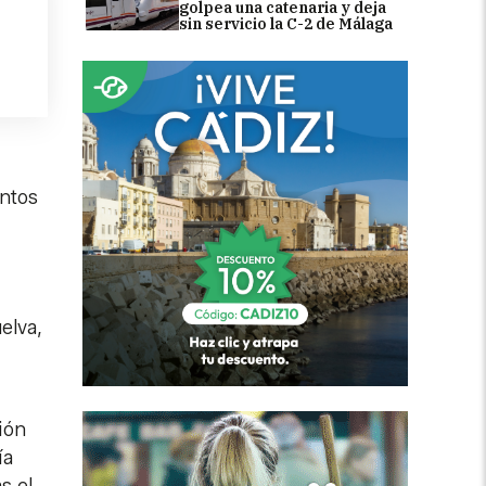
golpea una catenaria y deja
sin servicio la C-2 de Málaga
untos
elva,
ión
ía