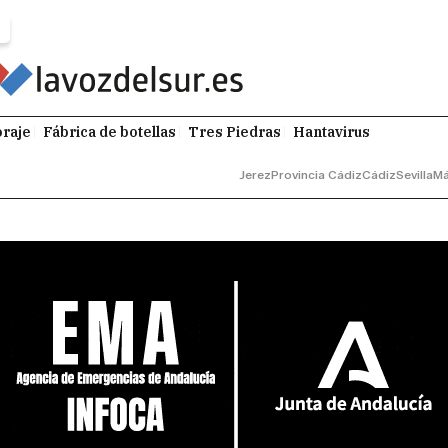
raje
Fábrica de botellas
Tres Piedras
Hantavirus
Jerez
Provincia Cádiz
Cádiz
Sevilla
Má