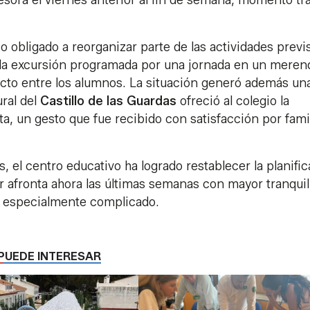
esora el viernes anterior al fin de semana, momento tra
io obligado a reorganizar parte de las actividades previ
 la excursión programada por una jornada en un meren
acto entre los alumnos. La situación generó además un
ural del
Castillo de las Guardas
ofreció al colegio la
uita, un gesto que fue recibido con satisfacción por fami
, el centro educativo ha logrado restablecer la planifi
ar afronta ahora las últimas semanas con mayor tranqui
o especialmente complicado.
PUEDE INTERESAR