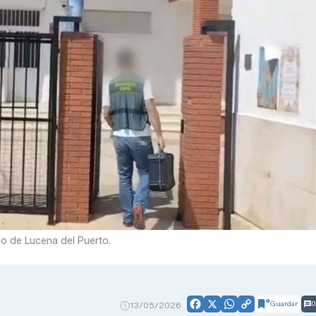
gio de Lucena del Puerto.
Guardar
0
13/05/2026
Facebook
X
WhatsApp
Copy