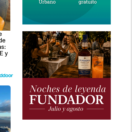
e
de
s:
E y