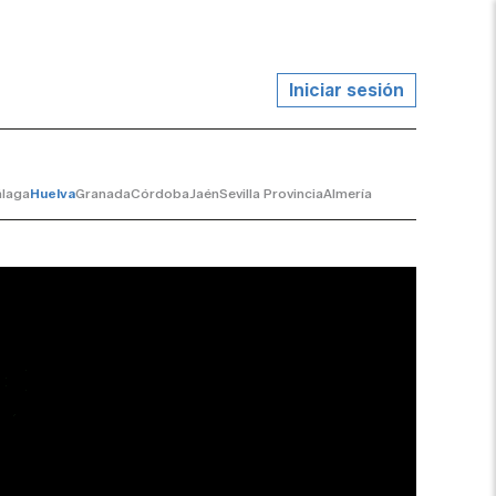
Iniciar sesión
laga
Huelva
Granada
Córdoba
Jaén
Sevilla Provincia
Almería