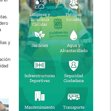
s el
stas.
dero
a
lias y
cación
lidad