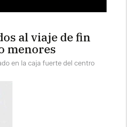
s al viaje de fin
tro menores
do en la caja fuerte del centro