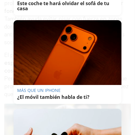
probabilidades.
Usar escarpines al caminar por
Este coche te hará olvidar el sofá de tu
casa
fondos arenosos
es la medida más eficaz.
También ayuda evitar pisar con fuerza en zonas
donde el agua cubre poco, observar el entorno
antes de entrar al mar y atender los avisos de los
socorristas.
El pez araña no debe generar pánico. Es una
especie habitual en determinadas zonas
costeras
y su comportamiento no es agresivo.
Pero su capacidad para esconderse y el dolor que
provoca obligan a ir con los ojos abiertos cada vez
MÁS QUE UN IPHONE
que se pisa la orilla.
¿El móvil también habla de ti?