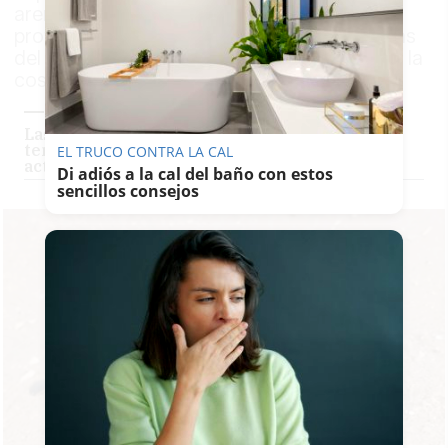
arenosos a pocos centímetros de la orilla,
provoca una de las picaduras más dolorosas
del verano y vuelve a registrar presencia en la
costa andaluza
Las playas de Cádiz arrancan este lunes la
temporada de verano con todos los servicios
EL TRUCO CONTRA LA CAL
activos: estos son los horarios y módulos
Di adiós a la cal del baño con estos
sencillos consejos