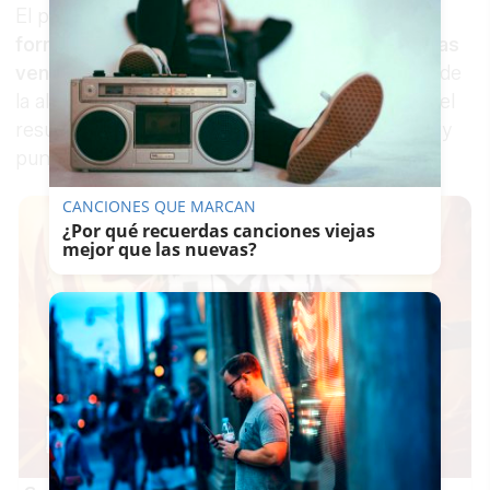
El peligro no está en su carácter:
no ataca de
forma intencionada
. El problema son las
espinas
venenosas
que concentra en la parte superior de
la aleta dorsal. Si alguien lo pisa por accidente, el
resultado es una picadura con un dolor intenso y
punzante que puede durar horas.
CANCIONES QUE MARCAN
¿Por qué recuerdas canciones viejas
mejor que las nuevas?