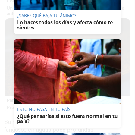
Corepunk MMORPG
Un verdadero MMORPG de la vieja escuela ¡Cómo los de
antes, pero mejor!
¿SABES QUÉ BAJA TU ÁNIMO?
Lo haces todos los días y afecta cómo te
sientes
Parece ciencia ficción
Prepárate para alucinar con estas criaturas
ESTO NO PASA EN TU PAÍS
¿Qué pensarías si esto fuera normal en tu
país?
Su hábitat preferido son los fondos arenosos o
fangosos en
aguas poco profundas
,