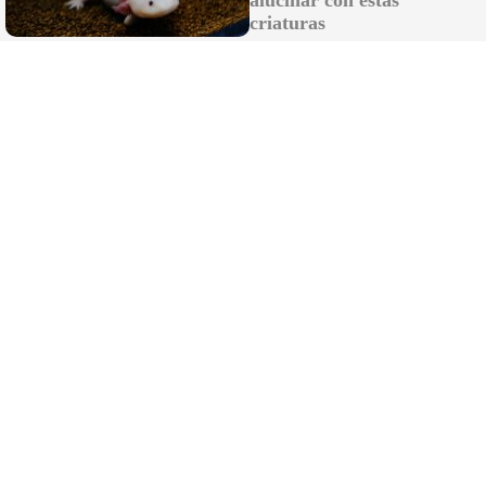
alucinar con estas
criaturas
LO MÁS LEÍDO
Más de 100 efectivos del Infoca trabajan en
Niebla (Huelva), con dos aldeas desalojadas
por un incendio en fase de emergencia
El precio de la luz hoy viernes 7 de agosto:
los tramos horarios donde podrás ahorrar
en tu factura
La vendimia en el Marco de Jerez alcanza
en solo diez días de campaña la mitad de la
producción de 2025
Miles de vecinos llenan las calles de Los
Palacios para acompañar a su patrona, la
Virgen de las Nieves
Rubiales reaparece y culpa a Pedro
Sánchez del protagonismo de Marruecos
en el Mundial 2030