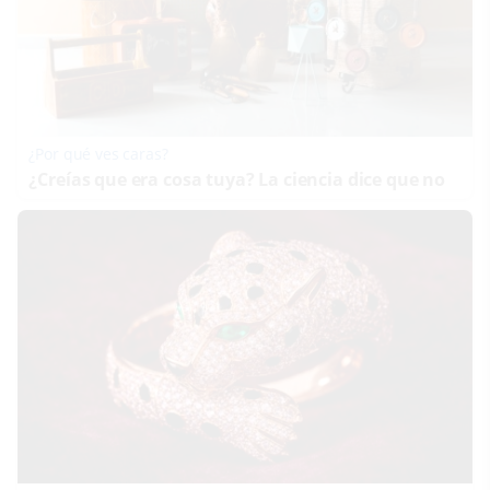
¿Por qué ves caras?
¿Creías que era cosa tuya? La ciencia dice que no