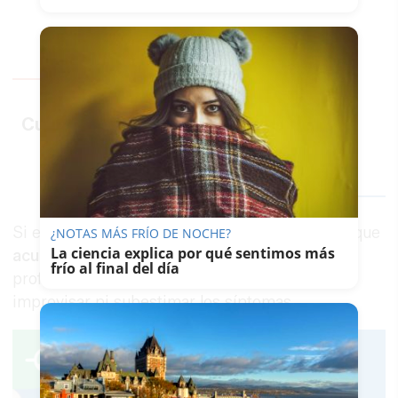
@sirventfishing
Cuidado donde pisas 🚫🦶⚠️⛱️
♬ sonido original -
SirventFishing
Si el dolor persiste o aparece inflamación, hay que
¿NOTAS MÁS FRÍO DE NOCHE?
La ciencia explica por qué sentimos más
acudir a un centro médico
para que los
frío al final del día
profesionales valoren la lesión. No conviene
improvisar ni subestimar los síntomas.