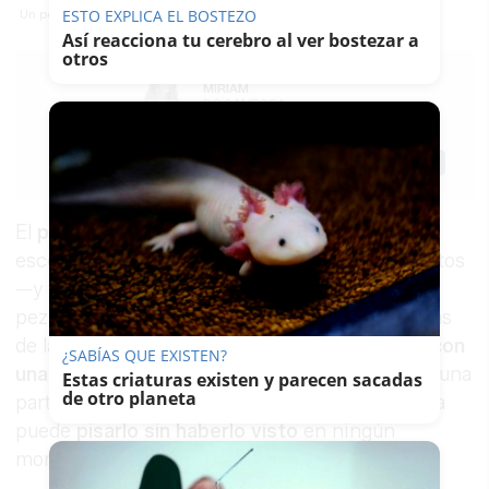
ESTO EXPLICA EL BOSTEZO
Un pez araña visto en la costa de Huelva.
Así reacciona tu cerebro al ver bostezar a
otros
MÍRIAM
BOCANEGRA
03/06/2026
Actualizado: 03/06/2026 - 13:51
Guardar
0
Facebook
X
WhatsApp
Copy
Link
El
pez araña
, también conocido como faneca o
escorpión, es uno de los habitantes más discretos
—y más temidos— de las playas andaluzas. Este
pez ha sido visto en los últimos días en las orillas
de la costa de
Huelva
.
Se entierra en la arena con
¿SABÍAS QUE EXISTEN?
una facilidad pasmosa
, deja sobresalir apenas una
Estas criaturas existen y parecen sacadas
de otro planeta
parte de su cuerpo y espera inmóvil. Un bañista
puede
pisarlo sin haberlo visto
en ningún
momento.