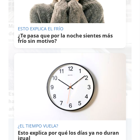
Más confort, menos consumo: así cambian más
ESTO EXPLICA EL FRÍO
de 100 viviendas públicas en Cádiz
¿Te pasa que por la noche sientes más
frío sin motivo?
MARÍA CRISOL
Esta es la provincia andaluza donde los radares
hacen más caja: 16,5 millones en multas en un
año
MARÍA CRISOL
¿EL TIEMPO VUELA?
Esto explica por qué los días ya no duran
igual