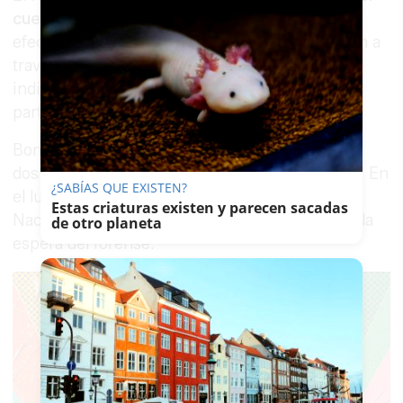
cuerpo se estaba hundiendo
, por lo que los
efectivos que fueron en su búsqueda lo hicieron a
través de las piedras y a nado, siguiendo
indicaciones de los compañeros que desde la
parte superior les indicaban.
Bomberos del CBPC se trasladaron al lugar con
dos vehículos autobomba y vehículo de rescate. En
¿SABÍAS QUE EXISTEN?
el lugar también acudieron efectivos de Policía
Estas criaturas existen y parecen sacadas
Nacional, sanitarios del 061 y Policía Judicial, a la
de otro planeta
espera del forense.