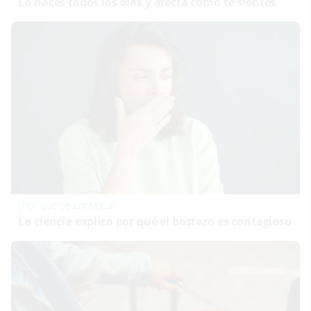
Lo haces todos los días y afecta cómo te sientes
¿Por qué se contagia?
La ciencia explica por qué el bostezo es contagioso