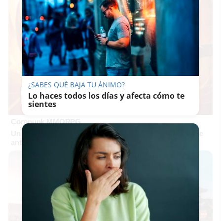
¿SABES QUÉ BAJA TU ÁNIMO?
Lo haces todos los días y afecta cómo te
sientes
Corepunk MMORPG
Un verdadero MMORPG de la vieja escuela ¡Cómo los de
antes, pero mejor!