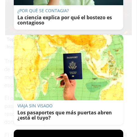
¿POR QUÉ SE CONTAGIA?
La ciencia explica por qué el bostezo es
contagioso
Top 2026: destinos clave
Inspírate y elige tu próximo destino para 2026
Tres efectivos realizan las maniobras de rescate
de la persona, que se encontraba a unos 150
metros, utilizando escarpines, camilla nido y
escaleras para subir el cuerpo a la superficie.
El oleaje y el viento habían hecho que el cuerpo
pasara por la zona del
Puente Canal
y que el
VIAJA SIN VISADO
Los pasaportes que más puertas abren
rescate se realizara por la zona contraria por
¿está el tuyo?
donde se había producido la caída.
El rescate también ha sido complicado porque
el