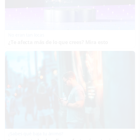
No eran tan locas
¿Te afecta más de lo que crees? Mira esto
¿Sabes qué baja tu ánimo?