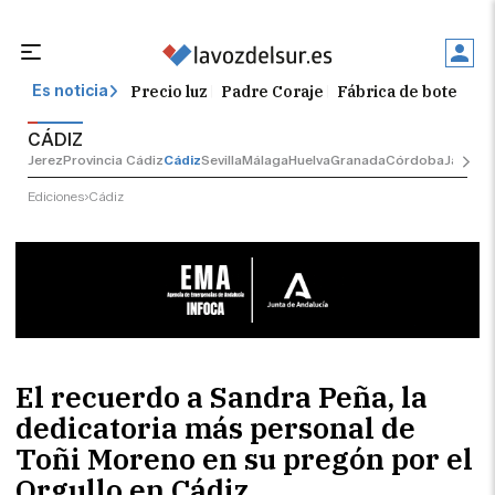
Precio luz
Padre Coraje
Fábrica de botellas
Es noticia
CÁDIZ
Jerez
Provincia Cádiz
Cádiz
Sevilla
Málaga
Huelva
Granada
Córdoba
Jaén
Sev
Ediciones
Cádiz
El recuerdo a Sandra Peña, la
dedicatoria más personal de
Toñi Moreno en su pregón por el
Orgullo en Cádiz