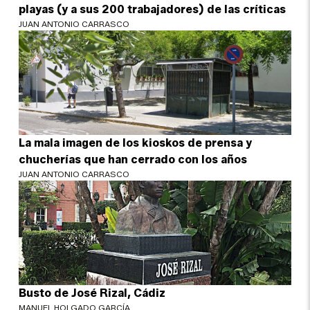
playas (y a sus 200 trabajadores) de las críticas
JUAN ANTONIO CARRASCO
La mala imagen de los kioskos de prensa y
chucherías que han cerrado con los años
JUAN ANTONIO CARRASCO
Busto de José Rizal, Cádiz
MANUEL HOLGADO GARCÍA