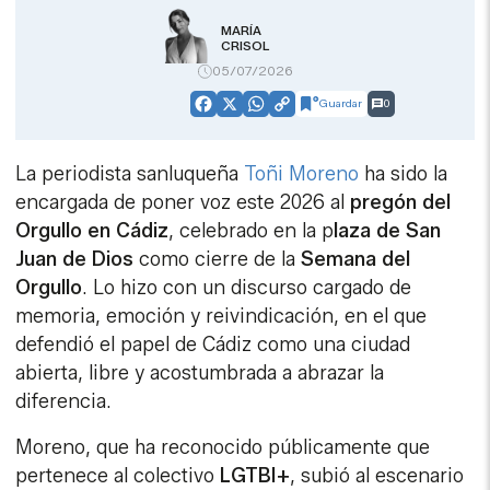
MARÍA
CRISOL
05/07/2026
Guardar
0
Facebook
X
WhatsApp
Copy
Link
La periodista sanluqueña
Toñi Moreno
ha sido la
encargada de poner voz este 2026 al
pregón del
Orgullo en Cádiz
, celebrado en la p
laza de San
Juan de Dios
como cierre de la
Semana del
Orgullo
. Lo hizo con un discurso cargado de
memoria, emoción y reivindicación, en el que
defendió el papel de Cádiz como una ciudad
abierta, libre y acostumbrada a abrazar la
diferencia.
Moreno, que ha reconocido públicamente que
pertenece al colectivo
LGTBI+
, subió al escenario