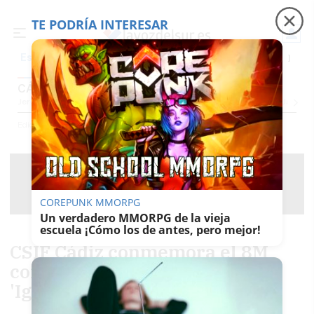
TE PODRÍA INTERESAR
Precio luz
Ceuta
Carreras de caballos
Peque
Es noticia
CÁDIZ
Jerez
Provincia Cádiz
Cádiz
Sevilla
Málaga
Huelva
Granada
Córdoba
Jaén
Sev
Ediciones
Cádiz
COREPUNK MMORPG
Un verdadero MMORPG de la vieja
escuela ¡Cómo los de antes, pero mejor!
CSIF Cádiz conmemora el 8M
con una exposición de fotos
'Igualdad y Respeto'