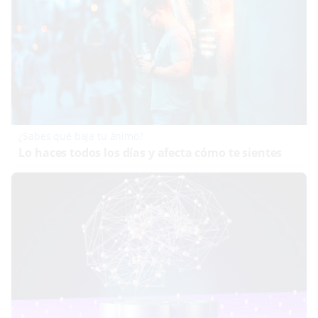
¿Sabes qué baja tu ánimo?
Lo haces todos los días y afecta cómo te sientes