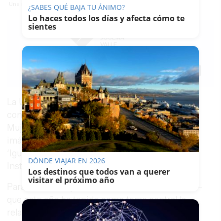
Una mujer visitando la exposición fotográfica.
¿SABES QUÉ BAJA TU ÁNIMO?
Lo haces todos los días y afecta cómo te
sientes
JOSEMA
VALLE
08/03/2024
Actualizado: 08/03/2024 - 20:35
Guardar
0
Facebook
X
WhatsApp
Copy
Link
La Unión Provincial de
CSIF
Cádiz ha
conmemorado el 8M, Día Internacional de la
Mujer, con la inauguración de una muestra de
imágenes del VII Concurso CSIF de Fotografía
‘Igualdad y Respeto’ en la sede provincial del
DÓNDE VIAJAR EN 2026
Instituto Andaluz de la Mujer (IAM) en Cádiz.
Los destinos que todos van a querer
visitar el próximo año
Para CSIF, la exposición de fotos del concurso –
que este año ha tenido como tema central la
relación entre la mujer y el arte- viene a ser un