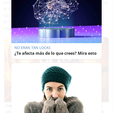
punto culminante entre los objetivos que persigue
el sindicato con el certamen, “dar visibilidad a la
lucha por la igualdad, sus problemas y sus logros,
en todos los ámbitos de la vida entre hombres y
mujeres”.
NO ERAN TAN LOCAS
¿Te afecta más de lo que crees? Mira esto
Corepunk MMORPG
Un verdadero MMORPG de la vieja escuela ¡Cómo los de