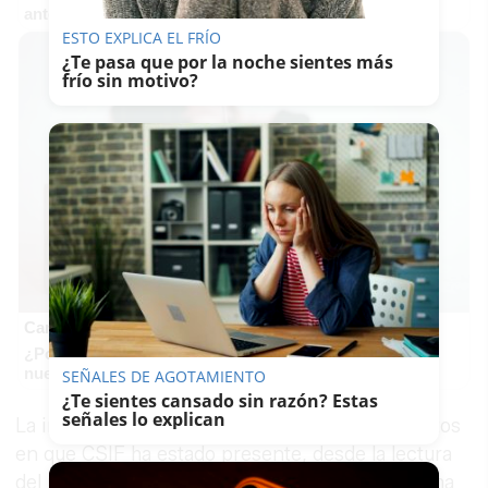
antes, pero mejor!
ESTO EXPLICA EL FRÍO
¿Te pasa que por la noche sientes más
frío sin motivo?
Canciones que marcan
¿Por qué recuerdas canciones viejas mejor que las
nuevas?
SEÑALES DE AGOTAMIENTO
¿Te sientes cansado sin razón? Estas
señales lo explican
La inauguración viene a sumarse al resto de actos
en que CSIF ha estado presente, desde la lectura
del manifiesto en su sede provincial, bajo el lema