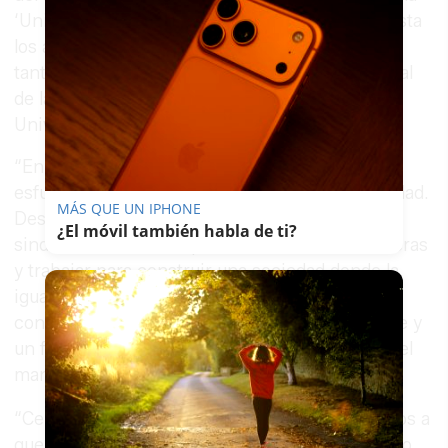
‘Uniendo esfuerzos, construyendo igualdad’ hasta
los actos institucionales que se han celebrado
tanto en el IAM como en la Fundación Municipal
de la Mujer del Ayuntamiento de Cádiz y en la
Universidad.
“En CSIF celebramos la fuerza y el incansable
esfuerzo de las mujeres en la lucha por la igualdad.
MÁS QUE UN IPHONE
Desde todas las áreas de nuestra organización
¿El móvil también habla de ti?
sindical, nuestro compromiso es derribar barreras
y trabajar para construir una sociedad donde la
igualdad sea una realidad, construyendo
conjuntamente mujeres y hombres un presente y
un futuro con oportunidades igualitarias”, reza el
manifiesto de la organización sindical.
“Celebramos los logros conseguidos y aspiramos a
que generaciones futuras encuentren un ámbito