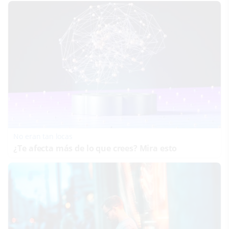
No eran tan locas
¿Te afecta más de lo que crees? Mira esto