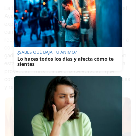
La teniente de alcalde de Turismo y Comercio del
Ayuntamiento de Cádiz, Beatriz Gandullo, ha
explicado que "con este trámite iniciamos un
camino cuyo objetivo principal es obtener un
reconocimiento que nos permitirá difundir y dar a
conocer el valioso patrimonio de las cofradías
¿SABES QUÉ BAJA TU ÁNIMO?
gaditanas y que creemos que es de justicia". Con
Lo haces todos los días y afecta cómo te
esta declaración, el Consistorio busca reforzar la
sientes
proyección turística de una celebración que
constituye uno de los grandes atractivos culturales
y religiosos de la ciudad a lo largo del año.