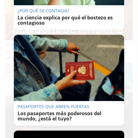
¿POR QUÉ SE CONTAGIA?
La ciencia explica por qué el bostezo es
contagioso
Corepunk MMORPG
Un verdadero MMORPG de la vieja escuela ¡Cómo los de
antes, pero mejor!
PASAPORTES QUE ABREN PUERTAS
Los pasaportes más poderosos del
mundo, ¿está el tuyo?