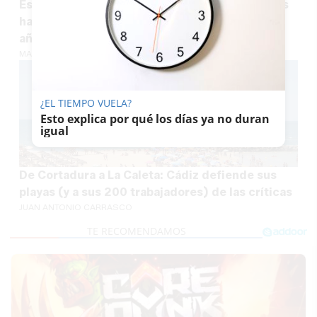
Esta es la provincia andaluza donde los radares
hacen más caja: 16,5 millones en multas en un
año
MARÍA CRISOL
¿EL TIEMPO VUELA?
Esto explica por qué los días ya no duran
igual
De Cortadura a La Caleta: Cádiz defiende sus
playas (y a sus 200 trabajadores) de las críticas
JUAN ANTONIO CARRASCO