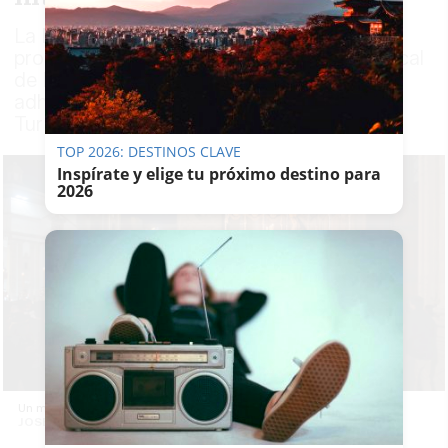
La Mesa de Turismo y Comercio aprueba la
propuesta consensuada con el Consejo Local
de Hermandades, mientras la ciudad se
adhiere también a la Red de Destinos
Turísticos Inteligentes
TOP 2026: DESTINOS CLAVE
Inspírate y elige tu próximo destino para
2026
Un momento del pasado Lunes Santo en Cádiz. -
JOSÉ MARÍA REYNA