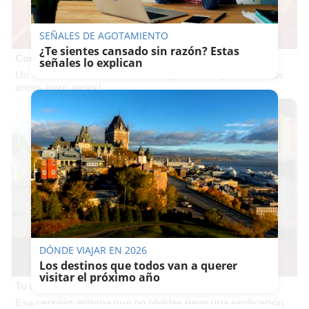
SEÑALES DE AGOTAMIENTO
¿Te sientes cansado sin razón? Estas
Corepunk MMORPG
señales lo explican
Un verdadero MMORPG de la vieja escuela ¡Cómo los de
antes, pero mejor!
DÓNDE VIAJAR EN 2026
Los destinos que todos van a querer
visitar el próximo año
Tu memoria y la música
Esa canción antigua que no olvidas tiene una explicación