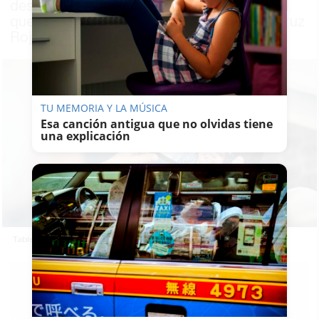
desarrollar sesiones de capacitación digital
que se impartirán con la colaboración de Cruz
Roja
TU MEMORIA Y LA MÚSICA
Esa canción antigua que no olvidas tiene
una explicación
Tablet utilizadas por personas mayores en una foto de archivo.
LAVOZDELSUR.ES
25/01/2022