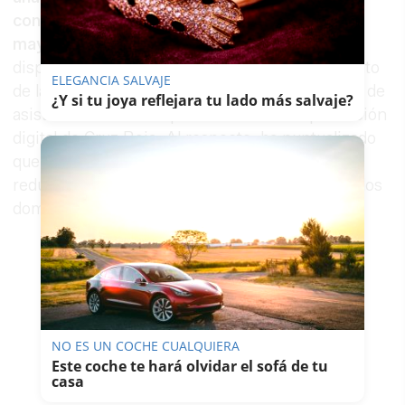
convivencia formadas exclusivamente por
mayores de 55 años
, con el requisito de que
dispongan de conexión a Internet en el momento
ELEGANCIA SALVAJE
de la entrega de la Tablet, y con el compromiso de
¿Y si tu joya reflejara tu lado más salvaje?
asistir a las sesiones presenciales de capacitación
digital de Cruz Roja. Al respecto, ha puntualizado
que, en los casos de personas con movilidad
reducida, estas sesiones podrán impartirse en los
domicilios de los beneficiarios.
NO ES UN COCHE CUALQUIERA
Este coche te hará olvidar el sofá de tu
casa