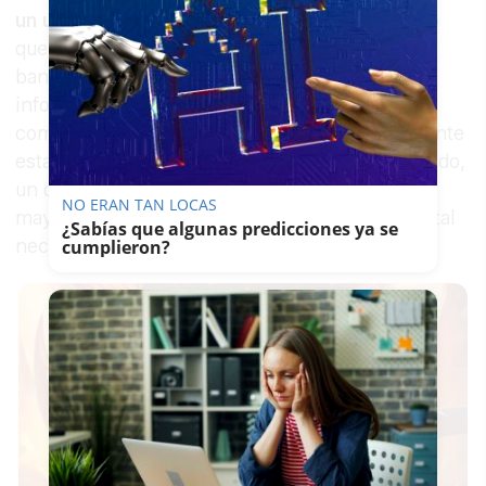
un uso correcto de estas tecnologías”
, con lo
que “pedir cita médica, realizar gestiones
bancarias, comprar por Internet, buscar
información, leer prensa digital, mantener
comunicación con seres queridos o sencillamente
estar presente en las redes sociales es, a menudo,
un deseo no satisfecho de muchos de nuestros
NO ERAN TAN LOCAS
mayores por no contar con la capacitación digital
¿Sabías que algunas predicciones ya se
necesaria”.
cumplieron?