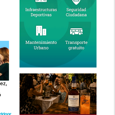
ez,
ó