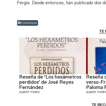
Fergie. Desde entonces, han publicado dos dis
0 Comentarios
TE 
Reseña de 'Los hexámetros
Reseña d
perdidos' de José Reyes
verso-F
Fernández
Paloma 
ALBERT TORÉS
ALBERT TORÉ