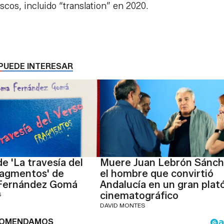
cos, incluido “translation” en 2020.
PUEDE INTERESAR
e 'La travesía del
Muere Juan Lebrón Sánch
ragmentos' de
el hombre que convirtió
Fernández Gomá
Andalucía en un gran plat
cinematográfico
S
DAVID MONTES