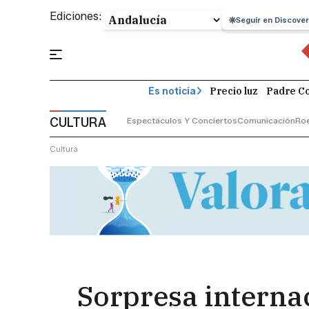
Ediciones:
Seguir en Discover
Precio luz
Padre Co
Es noticia
CULTURA
Espectáculos Y Conciertos
Comunicación
Roe
Cultura
Sorpresa internac