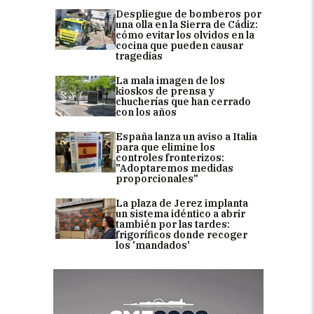
Despliegue de bomberos por
una olla en la Sierra de Cádiz:
cómo evitar los olvidos en la
cocina que pueden causar
tragedias
La mala imagen de los
kioskos de prensa y
chucherías que han cerrado
con los años
España lanza un aviso a Italia
para que elimine los
controles fronterizos:
"Adoptaremos medidas
proporcionales"
La plaza de Jerez implanta
un sistema idéntico a abrir
también por las tardes:
frigoríficos donde recoger
los 'mandados'