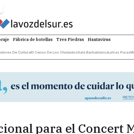
raje
Fábrica de botellas
Tres Piedras
Hantavirus
dores De Cultura
El Censo De Los Olvidados
Sala Barbablanca
Letras Puras
M
ional para el Concert M