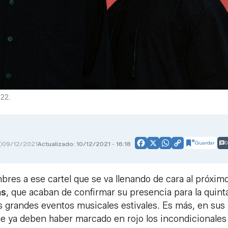
022.
Guardar
0
09/12/2021
Actualizado: 10/12/2021 - 16:18
Facebook
X
WhatsApp
Copy
Link
es a ese cartel que se va llenando de cara al próxim
as
, que acaban de confirmar su presencia para la quint
s grandes eventos musicales estivales. Es más, en sus
que ya deben haber marcado en rojo los incondicionales