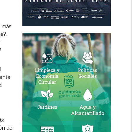
s más
le?.
e
a
l
iente
l
Is
ión de