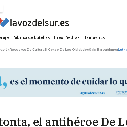
raje
Fábrica de botellas
Tres Piedras
Hantavirus
ación
Roedores De Cultura
El Censo De Los Olvidados
Sala Barbablanca
Letr
tonta, el antihéroe De L