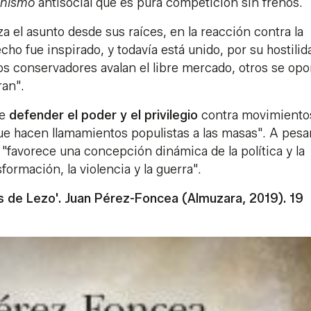
inismo
antisocial que es pura competición sin frenos.
za el asunto desde sus raíces, en la reacción contra la
cho fue inspirado, y todavía está unido, por su hostilid
os conservadores avalan el libre mercado, otros se op
ran".
de
defender el poder y el privilegio
contra movimiento
que hacen llamamientos populistas a las masas". A pesa
"favorece una concepción dinámica de la política y la
ormación, la violencia y la guerra".
las de Lezo'. Juan Pérez-Foncea (Almuzara, 2019). 19