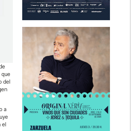
de
o que
o del
gen
o a
ruye
 el