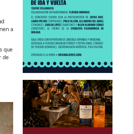
ad
onen a
s que
r de