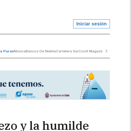
Iniciar sesión
as Puras
Música
Bancos De Niebla
Cartelera Sur
Coolt Magazine
Marea Escora
ezo y la humilde