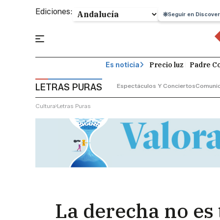
Ediciones:
Seguir en Discover
Precio luz
Padre Co
Es noticia
LETRAS PURAS
Espectáculos Y Conciertos
Comunic
Cultura
Letras Puras
La derecha no es 