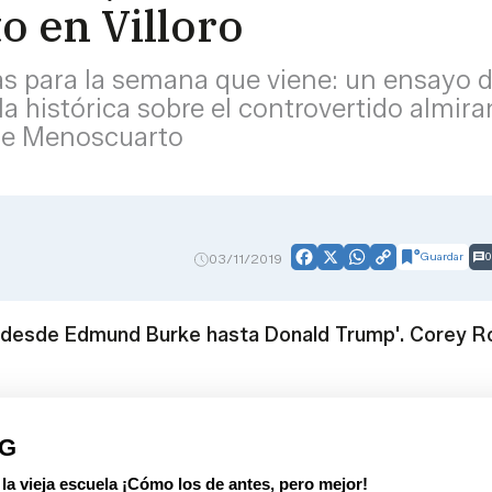
o en Villoro
as para la semana que viene: un ensayo d
a histórica sobre el controvertido almir
 de Menoscuarto
Guardar
0
03/11/2019
Facebook
X
WhatsApp
Copy
Link
o desde Edmund Burke hasta Donald Trump'. Corey R
PG
 vieja escuela ¡Cómo los de antes, pero mejor!