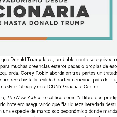
a que
Donald Trump
lo es, probablemente se equivoca 
o para muchas creencias esterotipadas o propias de es
izquierda,
Corey Robin
aborda en tres partes un tratad
uropeos hasta la realidad norteamericana, país de ori
Brooklyn College y en el CUNY Graduate Center.
ia
,
The
New Yorker
lo calificó como "el libro que predij
io hotelero asegurando que "la riqueza heredada dest
 en una especie de marco socioeconómico donde manda