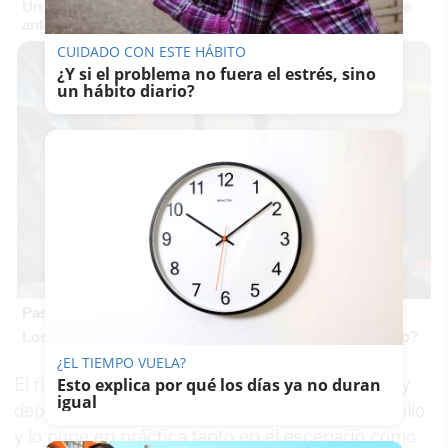
Un verdadero MMORPG de la vieja escuela ¡Cómo los de
antes, pero mejor!
CUIDADO CON ESTE HÁBITO
¿Y si el problema no fuera el estrés, sino
un hábito diario?
Pasaportes que abren puertas
Los pasaportes más poderosos del mundo, ¿está el tuyo?
¿EL TIEMPO VUELA?
El flamenco es terapia en un mundo de pánico y
Esto explica por qué los días ya no duran
igual
depresión. Ella está totalmente convencida de ello
y lo pone en práctica tanto en el escenario como