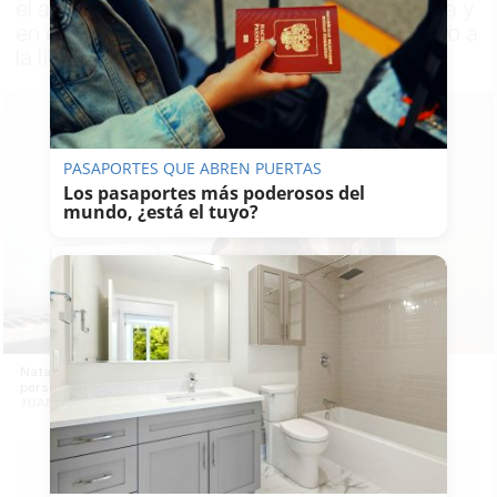
el autoconocimiento en su consulta de Rota y
en el espectáculo 'El flamenco como camino a
la libertad'
PASAPORTES QUE ABREN PUERTAS
Los pasaportes más poderosos del
mundo, ¿está el tuyo?
Natalia Palomo, portuense afincada en Rota que ayuda a otras
personas a través del flamenco. -
JUAN CARLOS TORO
PATRICIA
MERELLO