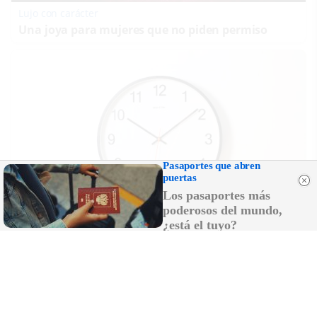
Lujo con carácter
Una joya para mujeres que no piden permiso
Pasaportes que abren
puertas
Los pasaportes más
poderosos del mundo,
¿está el tuyo?
¿El tiempo vuela?
Esto explica por qué los días ya no duran igual
DISCOVER WITH