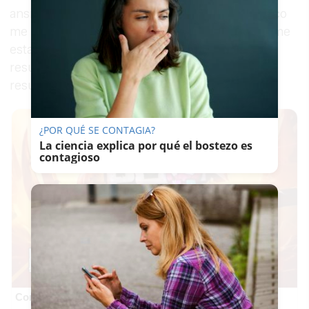
ansiedad, agorafobia, y yo sentía que el flamenco
me estaba dando algo más que la medicación, me
estaba capacitando”, expresa Natalia. Lo que
resultó siendo un antídoto para su salvación,
resultó ser el eje de su proyecto laboral.
¿POR QUÉ SE CONTAGIA?
La ciencia explica por qué el bostezo es
contagioso
Corepunk MMORPG