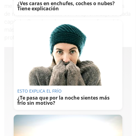
¿Ves caras en enchufes, coches o nubes?
me pedía que cantara y empecé a buscar piezas
Tiene explicación
de música relacionadas con el aprendizaje de cada
capítulo. Cuando se lo conté a un profesor del
máster me dijo, tu eres una
flamencoach
, y lo
profesionalicé”, explica.
ESTO EXPLICA EL FRÍO
¿Te pasa que por la noche sientes más
frío sin motivo?