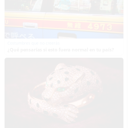
Costumbres que no creerás
¿Qué pensarías si esto fuera normal en tu país?