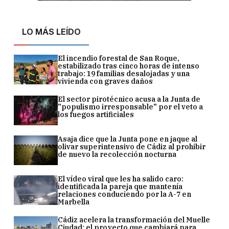
LO MÁS LEÍDO
El incendio forestal de San Roque,
estabilizado tras cinco horas de intenso
trabajo: 19 familias desalojadas y una
vivienda con graves daños
El sector pirotécnico acusa a la Junta de
"populismo irresponsable" por el veto a
los fuegos artificiales
Asaja dice que la Junta pone en jaque al
olivar superintensivo de Cádiz al prohibir
de nuevo la recolección nocturna
El vídeo viral que les ha salido caro:
identificada la pareja que mantenía
relaciones conduciendo por la A-7 en
Marbella
Cádiz acelera la transformación del Muelle
Ciudad: el proyecto que cambiará para