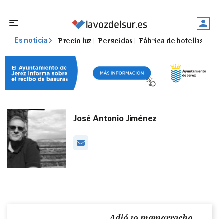
Precio luz
Perseidas
Fábrica de botellas
Tr
Es noticia
José Antonio Jiménez
Adió so mamarracho