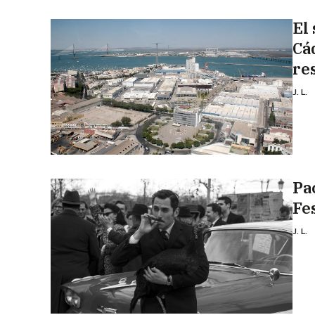
El 
Cá
re
J. L.
Pa
Fe
J. L.