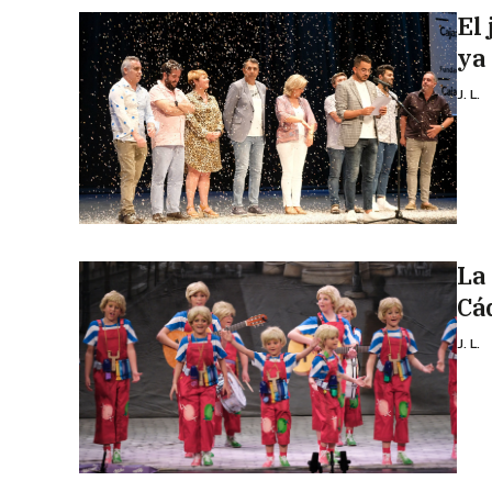
El
ya
J. L.
La
Cá
J. L.