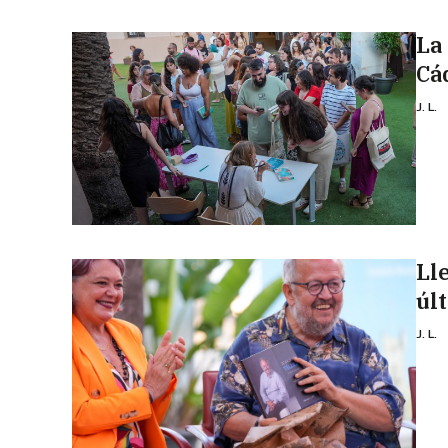
La
Cá
J. L.
Ll
úl
J. L.