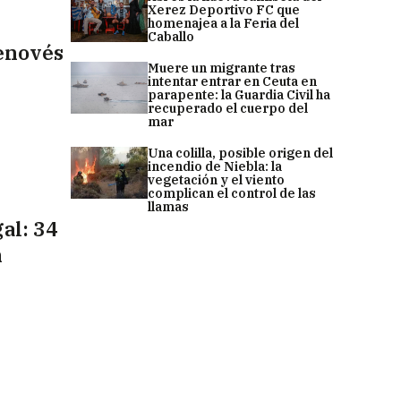
Xerez Deportivo FC que
homenajea a la Feria del
Caballo
Genovés
Muere un migrante tras
intentar entrar en Ceuta en
parapente: la Guardia Civil ha
recuperado el cuerpo del
mar
Una colilla, posible origen del
incendio de Niebla: la
vegetación y el viento
complican el control de las
llamas
al: 34
n