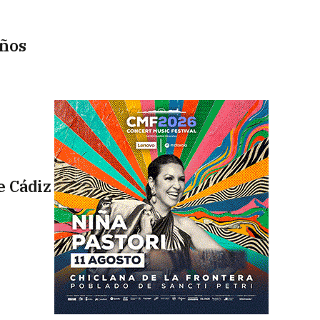
años
e Cádiz