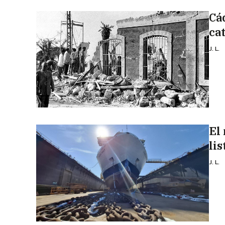
Cá
ca
J. L.
El
li
J. L.