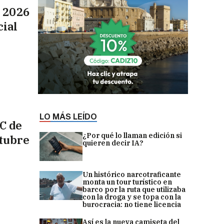
a 2026
cial
LO MÁS LEÍDO
C de
¿Por qué lo llaman edición si
ctubre
quieren decir IA?
Un histórico narcotraficante
monta un tour turístico en
barco por la ruta que utilizaba
con la droga y se topa con la
burocracia: no tiene licencia
Así es la nueva camiseta del