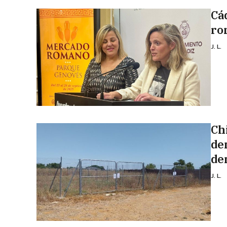
Cá
ro
J. L.
Ch
de
de
J. L.