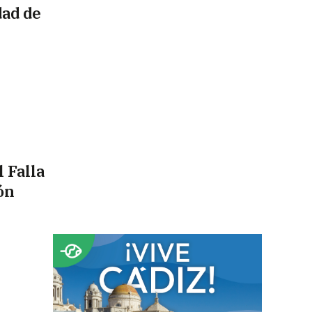
dad de
 Falla
ón