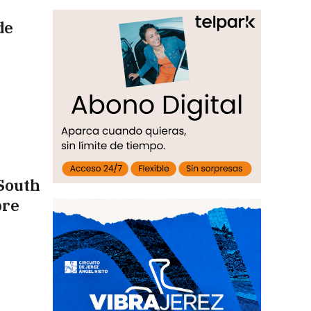
de
 South
bre