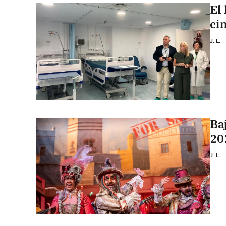
El
ci
J. L.
Ba
20
J. L.