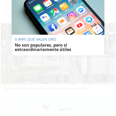
significativa durante este sábado 13 de junio.
Aemet ha activado avisos de nivel amarillo por
viento para varias provincias andaluzas
9 APPS QUE VALEN ORO
No son populares, pero sí
extraordinariamente útiles
Parque cerrado por el viento, en una imagen de archivo.
F.
JIMÉNEZ
13/06/2026
Actualizado: 15/06/2026 - 12:54