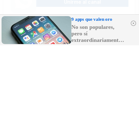
Unirme al canal
9 apps que valen oro
No son populares,
pero sí
Sígue la actualidad en Telegram
extraordinariamente
Suscribirme al canal
útiles
Recibe las últimas novedades en tu
email
Recibir newsletter