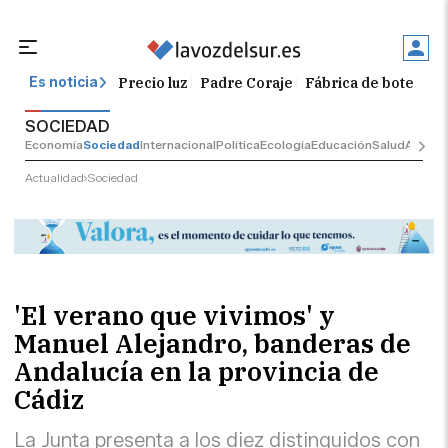
Precio luz
Padre Coraje
Fábrica de botellas
Es noticia
SOCIEDAD
Economía
Sociedad
Internacional
Política
Ecología
Educación
Salud
Anuncio
Actualidad
Sociedad
'El verano que vivimos' y
Manuel Alejandro, banderas de
Andalucía en la provincia de
Cádiz
La Junta presenta a los diez distinguidos con