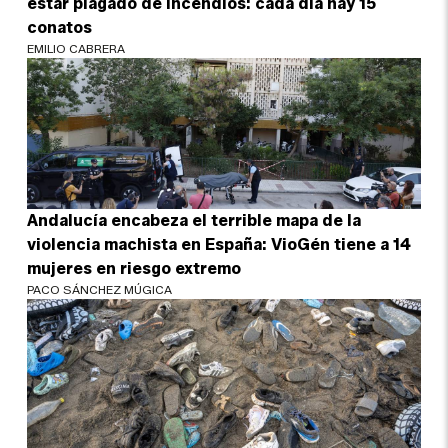
estar plagado de incendios: cada día hay 15
conatos
EMILIO CABRERA
Andalucía encabeza el terrible mapa de la
violencia machista en España: VioGén tiene a 14
mujeres en riesgo extremo
PACO SÁNCHEZ MÚGICA