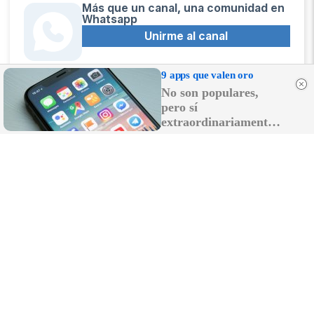
Más que un canal, una comunidad en
Whatsapp
Unirme al canal
9 apps que valen oro
No son populares,
pero sí
Sígue la actualidad en Telegram
extraordinariamente
Suscribirme al canal
útiles
Recibe las últimas novedades en tu
email
Recibir newsletter