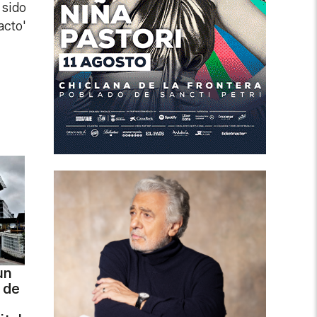
 sido
acto'
un
 de