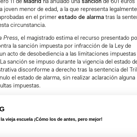
mero 11 de
Madrid
ha anulado una
sanción
de 601 euros
a joven menor de edad, a la que representa legalmente
 aprobadas en el primer
estado de alarma
tras la sente
esta circunstancia.
a Press
, el magistrado estima el recurso presentado po
ontra la sanción impuesta por infracción de la Ley de
 acto de desobediencia a las limitaciones impuestas
. La sanción se impuso durante la vigencia del estado d
trativa disconforme a derecho tras la sentencia del Tr
nulo el estado de alarma, sin realizar aclaración alguna
multas impuestas.
PG
 vieja escuela ¡Cómo los de antes, pero mejor!