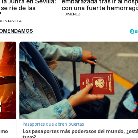
la Junta en Sevilla:
embarazada tras ir al hosp
se ríe de las
con una fuerte hemorragi
"
F. JIMÉNEZ
QUINTANILLA
Pasaportes que abren puertas
Cómo
Los pasaportes más poderosos del mundo, ¿está
tuyo?