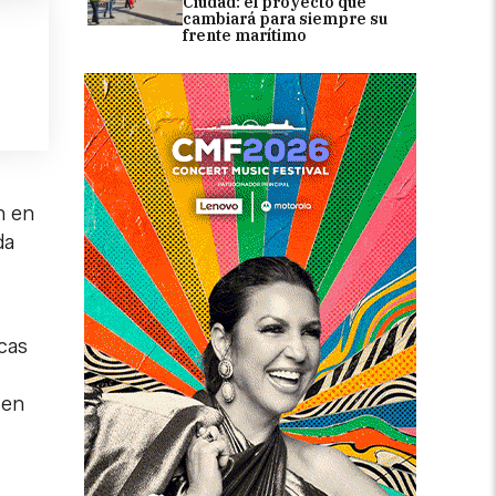
Ciudad: el proyecto que
cambiará para siempre su
frente marítimo
n en
da
icas
 en