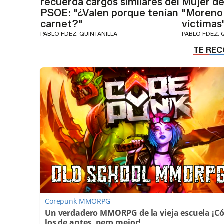
recuerda cargos similares del
Mujer de 
PSOE: "¿Valen porque tenían
"Moreno 
carnet?"
víctimas
PABLO FDEZ. QUINTANILLA
PABLO FDEZ. 
Corepunk MMORPG
Un verdadero MMORPG de la vieja escuela ¡
los de antes, pero mejor!