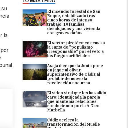
LO MÁS LEÍDO
 su
El incendio forestal de San
ncia
Roque, estabilizado tras
cinco horas de intenso
trabajo: 19 familias
desalojadas y una vivienda
con graves daños
r la
El sector pirotécnico acusa a
la Junta de "populismo
 por
irresponsable" por el veto a
los fuegos artificiales
e
ibunal
Asaja dice que la Junta pone
en jaque al olivar
superintensivo de Cádiz al
prohibir de nuevo la
recolección nocturna
El vídeo viral que les ha salido
caro: identificada la pareja
que mantenía relaciones
conduciendo por la A-7 en
Marbella
Cádiz acelera la
transformación del Muelle