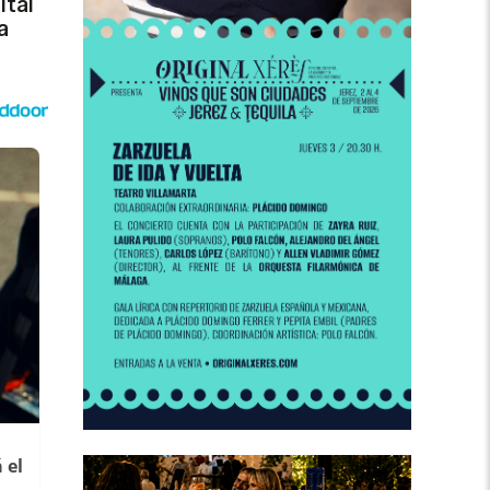
ital
a
 el