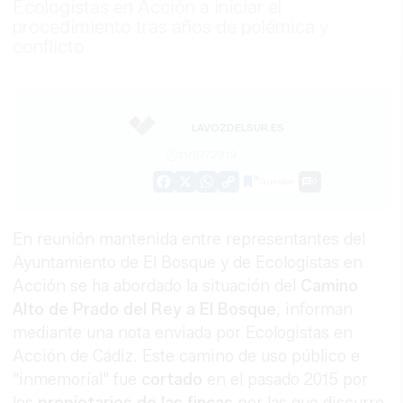
Ecologistas en Acción a iniciar el
procedimiento tras años de polémica y
conflicto
LAVOZDELSUR.ES
11/07/2019
Guardar
0
Facebook
X
WhatsApp
Copy
Link
En reunión mantenida entre representantes del
Ayuntamiento de El Bosque y de Ecologistas en
Acción se ha abordado la situación del
Camino
Alto de Prado del Rey a El Bosque
, informan
mediante una nota enviada por Ecologistas en
Acción de Cádiz. Este camino de uso público e
"inmemorial" fue
cortado
en el pasado 2015 por
los
propietarios de las fincas
por las que discurre.