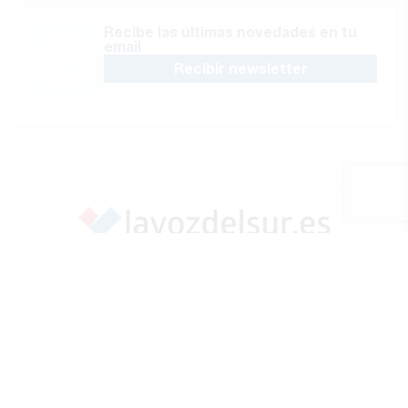
Recibe las últimas novedades en tu
email
Recibir newsletter
Apoya una Andalucía con Voz propia; Protege el
periodismo hecho por periodistas
Hazte socio
SÍGUENOS EN REDES