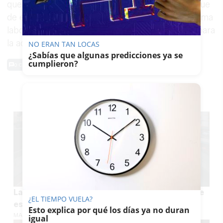
querido devolver a la sociedad una parte de lo que
de esta ha recibido, respaldando la importantísima
labor que realizan desde el Hogar de San Juan para
la acogida de personas desamparadas.
NO ERAN TAN LOCAS
¿Sabías que algunas predicciones ya se
cumplieron?
0 Comentarios
TE PUEDE INTERESAR
La señal junto a la rueda de tu coche que puede
¿EL TIEMPO VUELA?
esconder un intento de robo
Esto explica por qué los días ya no duran
MARÍA CRISOL
igual