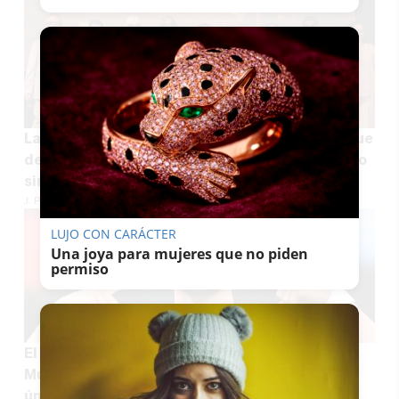
La OCU da todos los detalles sobre las gafas que
debes tener para ver el eclipse del 12 de agosto
sin riesgos
J. P. LOZANO
LUJO CON CARÁCTER
Una joya para mujeres que no piden
permiso
El lujoso regalo de Ferran Torres tras ganar el
Mundial: oro macizo, diamantes y una pieza
única