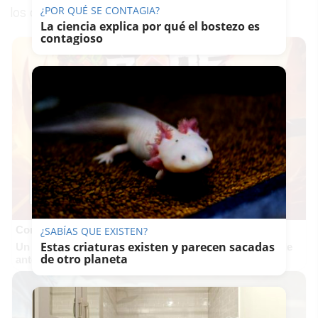
¿POR QUÉ SE CONTAGIA?
los diferentes departamentos.
La ciencia explica por qué el bostezo es
contagioso
Corepunk MMORPG
¿SABÍAS QUE EXISTEN?
Estas criaturas existen y parecen sacadas
Un verdadero MMORPG de la vieja escuela ¡Cómo los de
de otro planeta
antes, pero mejor!