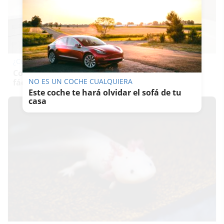
¿Conocías estos 5 consejos?
Consejos infalibles para eliminar la cal del baño
NO ES UN COCHE CUALQUIERA
fácil y rápido
Este coche te hará olvidar el sofá de tu
casa