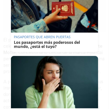
LAVOZDELSUR.ES
30/01/2019
Guardar
0
Facebook
X
WhatsApp
Copy
Link
PASAPORTES QUE ABREN PUERTAS
El pasado mes de diciembre, con motivo de la
Los pasaportes más poderosos del
celebración del décimo aniversario de
Guadalete
mundo, ¿está el tuyo?
Motor
, Concesionario Oficial de la marca Hyundai
perteneciente al Grupo Solera, se organizaron una
serie de eventos en los que el principal
protagonista fue el
Hogar de San Juan de Jerez
.
A principios de mes, Guadalete Motor invitó a sus
instalaciones a un grupo de residentes del Hogar,
donde pudieron conocer de primera mano la
actividad diaria que se realiza en la Concesión y
compartir experiencias con los profesionales de