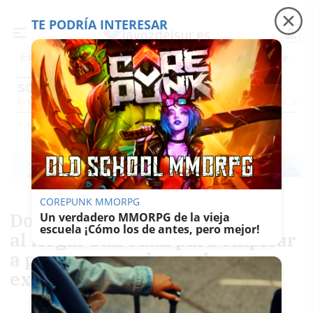
TE PODRÍA INTERESAR
Precio luz
Padre Coraje
Fábrica de botellas
Es noticia
SOCIEDAD
Economía
Sociedad
Internacional
Política
Ecología
Educación
Salud
Anuncio
Actualidad
Sociedad
COREPUNK MMORPG
Donan una lavadora industrial
Un verdadero MMORPG de la vieja
escuela ¡Cómo los de antes, pero mejor!
al Hogar San Juan para emplear
a personas en riesgo de
exclusión