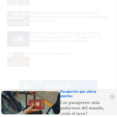
Alquilan un piso 'con letra pequeña' en
Sevilla: el casero se reserva el balcón para
Semana Santa
Viernes Flamenco en Rama (Bernardo
Rubichi y Luis Montoya 'Chanquita') y el
espectáculo "Jerez por Bulerías"
El valor de lo duradero
Pasaportes que abren
puertas
Los pasaportes más
poderosos del mundo,
¿está el tuyo?