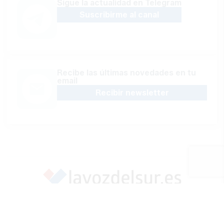
Sígue la actualidad en Telegram
Suscribirme al canal
Recibe las últimas novedades en tu
email
Recibir newsletter
Apoya una Andalucía con Voz propia; Protege el
periodismo hecho por periodistas
Hazte socio