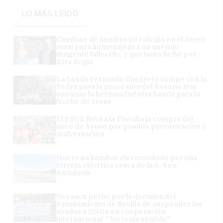
LO MÁS LEÍDO
Cambian de nombre un colegio en el Jerez
rural para homenajear a un querido
dirigente fallecido, y que tanto luchó por
Asta Regia
La banda Fernando Guerrero rompe con la
Yedra para la procesión del Rosario tras
anunciar la hermandad otra banda para la
Noche de Jesús
El PSOE lleva a la Fiscalía la compra del
ático de Ayuso por posible prevaricación y
malversación
Muere un hombre electrocutado por una
torreta eléctrica cerca de la A-4 en
Andalucía
Vox saca pecho por la decisión del
Ayuntamiento de Sevilla de suspender las
ayudas a ONGs en cooperación
internacional: "No tenía sentido"