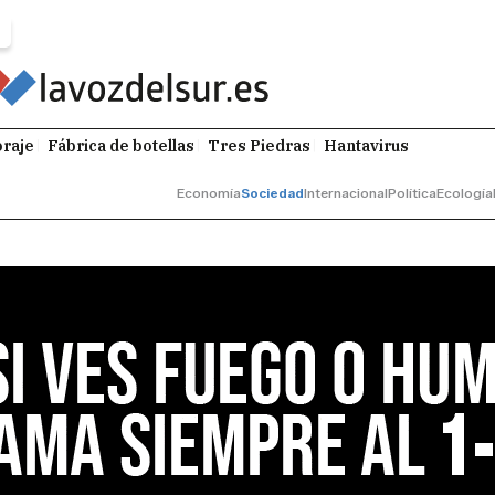
raje
Fábrica de botellas
Tres Piedras
Hantavirus
Economía
Sociedad
Internacional
Política
Ecología