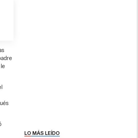
as
padre
le
l
pués
ó
LO MÁS LEÍDO