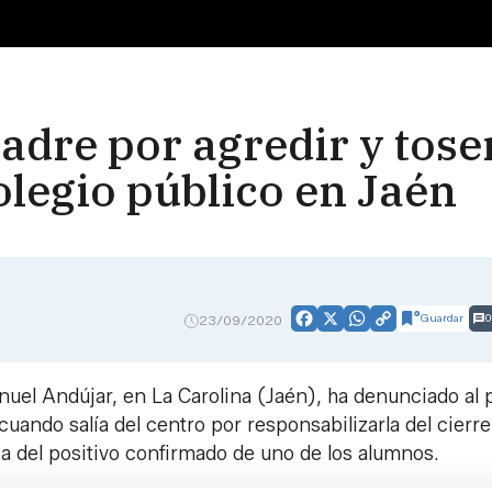
dre por agredir y toser 
olegio público en Jaén
Guardar
0
23/09/2020
Facebook
X
WhatsApp
Copy
Link
anuel Andújar, en La Carolina (Jaén), ha denunciado al 
uando salía del centro por responsabilizarla del cierre
 del positivo confirmado de uno de los alumnos.