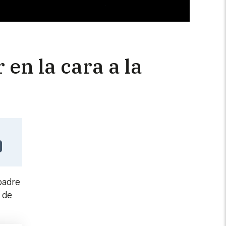
en la cara a la
padre
 de