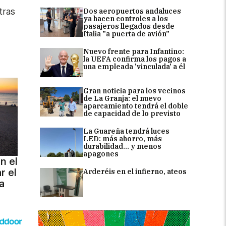
tras
Dos aeropuertos andaluces
ya hacen controles a los
pasajeros llegados desde
Italia "a puerta de avión"
Nuevo frente para Infantino:
la UEFA confirma los pagos a
una empleada 'vinculada' a él
Gran noticia para los vecinos
de La Granja: el nuevo
aparcamiento tendrá el doble
de capacidad de lo previsto
La Guareña tendrá luces
LED: más ahorro, más
durabilidad... y menos
apagones
n el
r el
Arderéis en el infierno, ateos
a