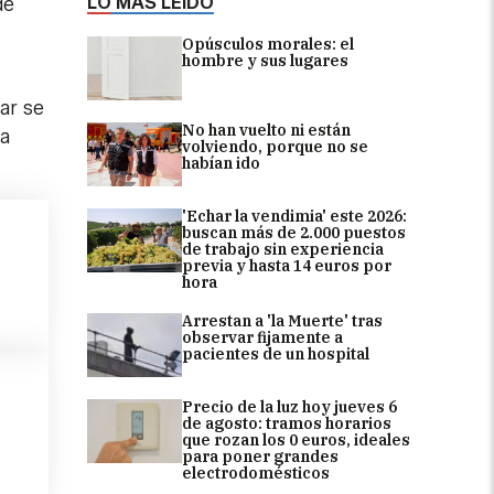
LO MÁS LEÍDO
de
Opúsculos morales: el
hombre y sus lugares
ar se
No han vuelto ni están
la
volviendo, porque no se
habían ido
'Echar la vendimia' este 2026:
buscan más de 2.000 puestos
de trabajo sin experiencia
previa y hasta 14 euros por
hora
Arrestan a 'la Muerte' tras
observar fijamente a
pacientes de un hospital
Precio de la luz hoy jueves 6
de agosto: tramos horarios
que rozan los 0 euros, ideales
para poner grandes
electrodomésticos