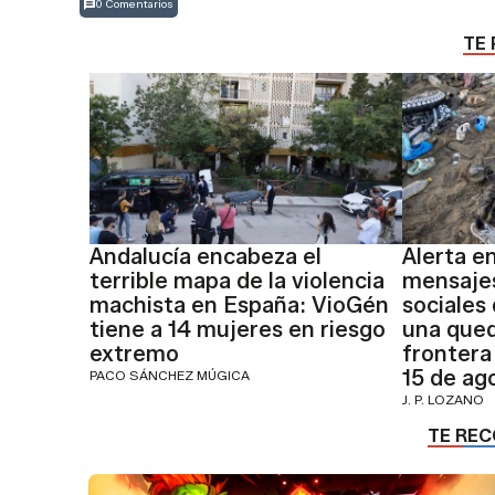
0 Comentarios
TE 
Andalucía encabeza el
Alerta e
terrible mapa de la violencia
mensajes
machista en España: VioGén
sociales
tiene a 14 mujeres en riesgo
una qued
extremo
frontera
15 de ag
PACO SÁNCHEZ MÚGICA
J. P. LOZANO