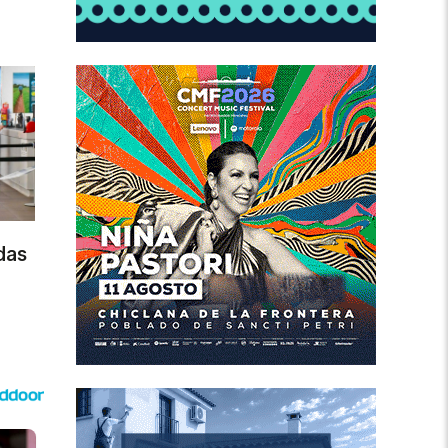
das
e