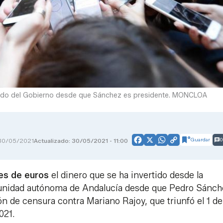
cibido del Gobierno desde que Sánchez es presidente. MONCLOA
Guardar
0
30/05/2021
Actualizado: 30/05/2021 - 11:00
Facebook
X
WhatsApp
Copy
Link
nes de euros
el dinero que se ha invertido desde la
munidad autónoma de Andalucía desde que Pedro Sánch
ón de censura contra Mariano Rajoy, que triunfó el 1 d
021.