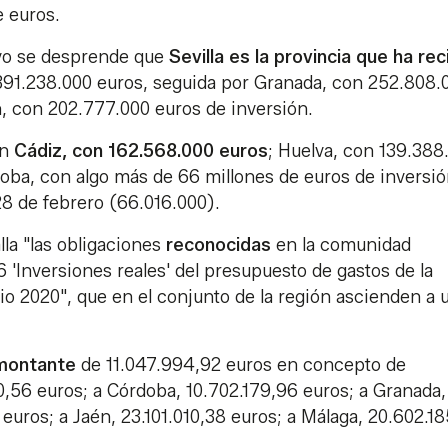
e euros.
tivo se desprende que
Sevilla es la provincia que ha rec
391.238.000 euros, seguida por Granada, con 252.808.
, con 202.777.000 euros de inversión.
an
Cádiz, con 162.568.000 euros
; Huelva, con 139.388
doba, con algo más de 66 millones de euros de inversi
28 de febrero (66.016.000).
lla "las obligaciones
reconocidas
en la comunidad
 'Inversiones reales' del presupuesto de gastos de la
io 2020", que en el conjunto de la región ascienden a 
montante
de 11.047.994,92 euros en concepto de
0,56 euros; a Córdoba, 10.702.179,96 euros; a Granada,
euros; a Jaén, 23.101.010,38 euros; a Málaga, 20.602.1