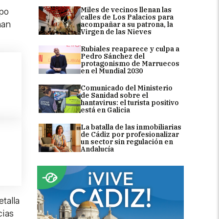
Miles de vecinos llenan las
upo
calles de Los Palacios para
han
acompañar a su patrona, la
Virgen de las Nieves
Rubiales reaparece y culpa a
Pedro Sánchez del
protagonismo de Marruecos
en el Mundial 2030
Comunicado del Ministerio
de Sanidad sobre el
hantavirus: el turista positivo
está en Galicia
La batalla de las inmobiliarias
de Cádiz por profesionalizar
un sector sin regulación en
Andalucía
etalla
cias