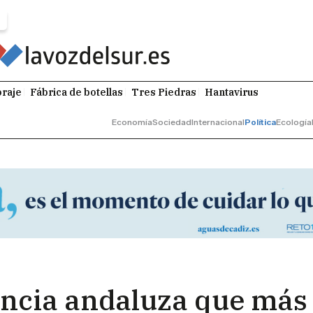
raje
Fábrica de botellas
Tres Piedras
Hantavirus
Economía
Sociedad
Internacional
Política
Ecología
vincia andaluza que más