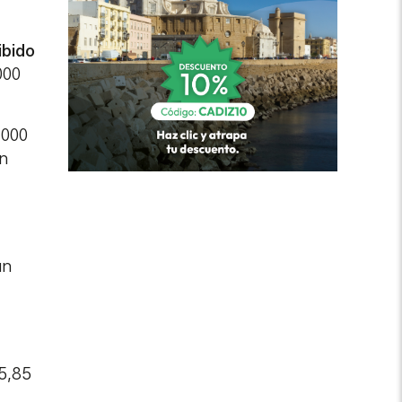
ibido
000
.000
ón
un
85,85