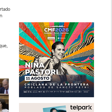
rtado
un
que,