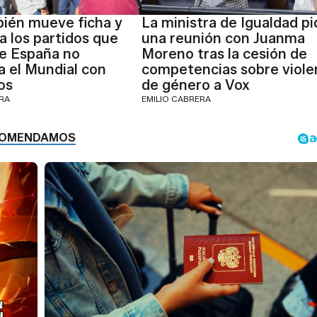
ién mueve ficha y
La ministra de Igualdad pi
a los partidos que
una reunión con Juanma
e España no
Moreno tras la cesión de
 el Mundial con
competencias sobre viole
os
de género a Vox
ERA
EMILIO CABRERA