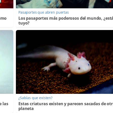
Pasaportes que abren puertas
Cómo
Los pasaportes más poderosos del mundo, ¿está
tuyo?
¿Sabías que existen?
e las
Estas criaturas existen y parecen sacadas de ot
planeta