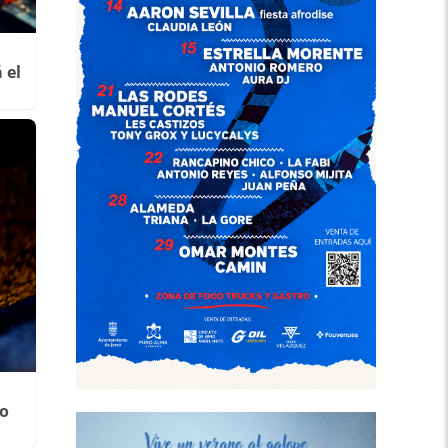
 el
ro