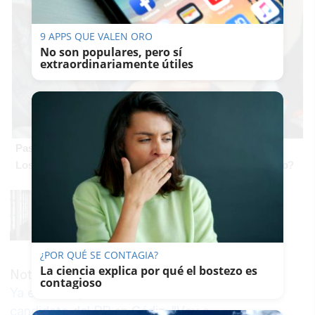
9 APPS QUE VALEN ORO
No son populares, pero sí
extraordinariamente útiles
Pasaportes que abren puertas
Los pasaportes más poderosos del mundo, ¿está el tuyo?
¿POR QUÉ SE CONTAGIA?
La ciencia explica por qué el bostezo es
Noticia relacionada
contagioso
Ya es oficial, Bruno García es el
candidato del PP en Cádiz: "Voy a