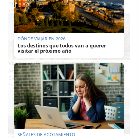
PP y Vox en Andalucía
EMILIO CABRERA
DÓNDE VIAJAR EN 2026
Los destinos que todos van a querer
visitar el próximo año
Vox busca diputados de otros partidos para
juzgar a Sánchez por traición tras lo ocurrido en
Ceuta
EMILIO CABRERA
SEÑALES DE AGOTAMIENTO
Las comunidades con Vox en el Gobierno salvo