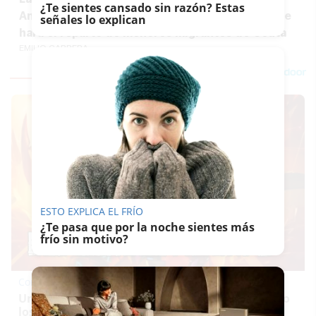
¿Te sientes cansado sin razón? Estas
Andalucía dan 'plantón' a la reunión en la que se
señales lo explican
hará el reparto de menores migrantes de Ceuta
EMILIO CABRERA
ESTO EXPLICA EL FRÍO
¿Te pasa que por la noche sientes más
frío sin motivo?
Corepunk MMORPG
Un verdadero MMORPG de la vieja escuela ¡Cómo
los de antes, pero mejor!