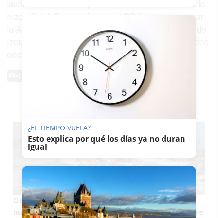
lavozdelsur.es. Este jueves, Mercedes Colombo lo
hizo oficial. De esta forma, el PP busca recuperar
la Alcaldía gaditana tras ocho años de gobierno de
izquierdas. Antes, Teófila Martínez estuvo casi dos
décadas.
0 Comentarios
TE PUEDE INTERESAR
¿EL TIEMPO VUELA?
Esto explica por qué los días ya no duran
igual
Del corazón 'asín' de ancho al silencio: los
menores de Ceuta ponen a prueba el pacto entre