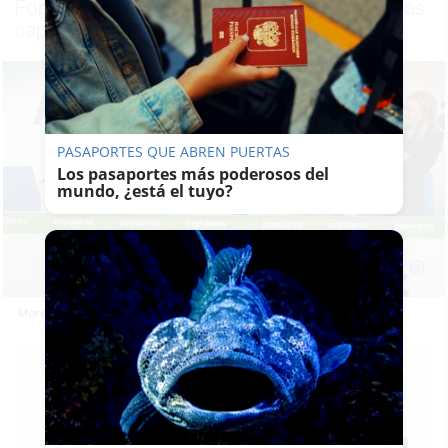
Fomento y presentará a los candidatos de las
capitales en un acto este sábado en Cádiz
PASAPORTES QUE ABREN PUERTAS
Los pasaportes más poderosos del
mundo, ¿está el tuyo?
Moreno en el acto con Carazo.
E.
C.
20/01/2023
Actualizado: 20/01/2023 - 10:26