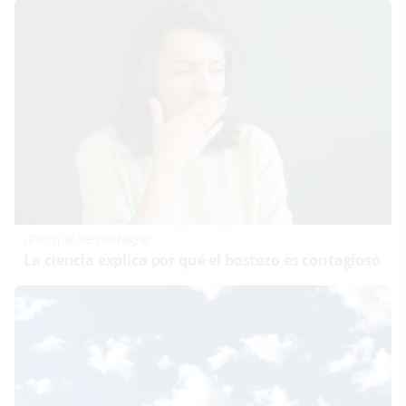
¿Por qué se contagia?
La ciencia explica por qué el bostezo es contagioso