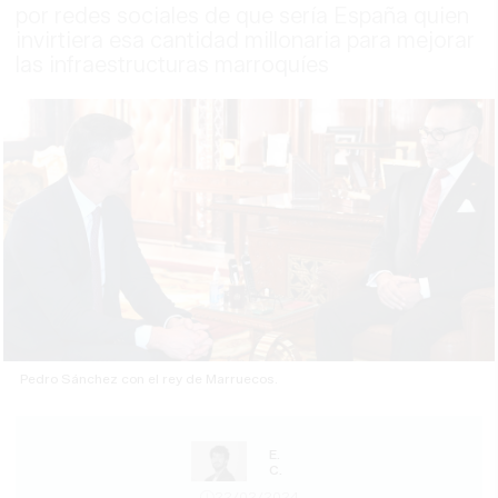
por redes sociales de que sería España quien
invirtiera esa cantidad millonaria para mejorar
las infraestructuras marroquíes
Pedro Sánchez con el rey de Marruecos.
E.
C.
22/02/2024