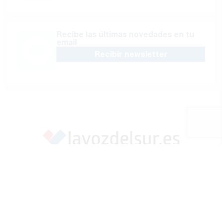
Recibe las últimas novedades en tu
email
Recibir newsletter
Apoya una Andalucía con Voz propia; Protege el
periodismo hecho por periodistas
Hazte socio
SÍGUENOS EN REDES