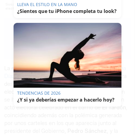
LLEVA EL ESTILO EN LA MANO
Susana Díaz, durante su intervención este miércoles en un acto
electoral del PSOE.
¿Sientes que tu iPhone completa tu look?
RUBÉN
GUERRERO
13/05/2026
Actualizado: 13/05/2026 - 23:22
Guardar
0
Facebook
X
WhatsApp
Copy
Link
La expresidenta de la Junta de Andalucía,
Susana
Díaz
, ha vuelto a irrumpir en la campaña andaluza
después de haber permanecido ausente en las
elecciones autonómicas de 2022. Su reaparición
TENDENCIAS DE 2026
se ha producido este miércoles en Sevilla, en un
¿Y si ya deberías empezar a hacerlo hoy?
acto electoral celebrado en el barrio de
El Tardón
,
coincidiendo además con la polémica generada
por unos carteles en los que aparecía junto al
presidente del Gobierno,
Pedro Sánchez
, y la