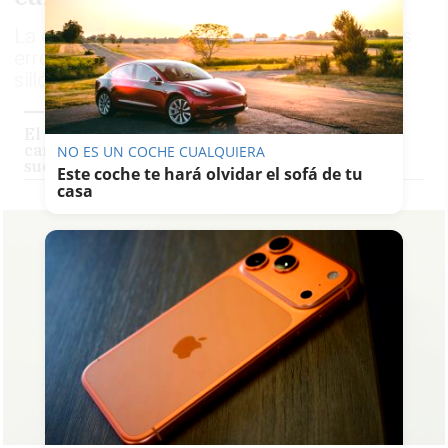
La exlíder socialista llama a "aprender de los
errores" que llevaron al PSOE-A a perder el
sillón de la Junta de Andalucía
El PSOE cree que el PP está detrás de los
carteles electorales de Susana Díaz: "Es juego
NO ES UN COCHE CUALQUIERA
sucio"
Este coche te hará olvidar el sofá de tu
casa