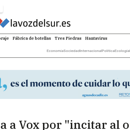
raje
Fábrica de botellas
Tres Piedras
Hantavirus
Economía
Sociedad
Internacional
Política
Ecología
 a Vox por "incitar al o