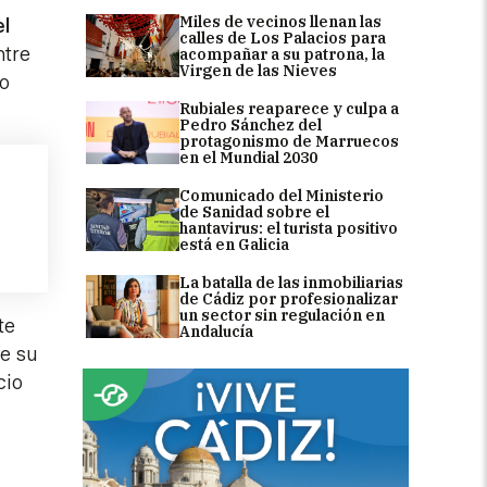
Miles de vecinos llenan las
el
calles de Los Palacios para
ntre
acompañar a su patrona, la
Virgen de las Nieves
do
Rubiales reaparece y culpa a
Pedro Sánchez del
protagonismo de Marruecos
en el Mundial 2030
Comunicado del Ministerio
de Sanidad sobre el
hantavirus: el turista positivo
está en Galicia
La batalla de las inmobiliarias
de Cádiz por profesionalizar
un sector sin regulación en
te
Andalucía
de su
cio