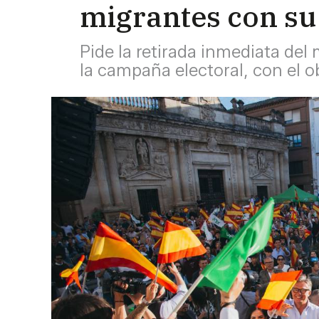
migrantes con su 
Pide la retirada inmediata del 
la campaña electoral, con el o