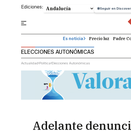
Ediciones:
Seguir en Discover
Precio luz
Padre Co
Es noticia
ELECCIONES AUTONÓMICAS
Actualidad
Política
Elecciones Autonómicas
Adelante denuncia