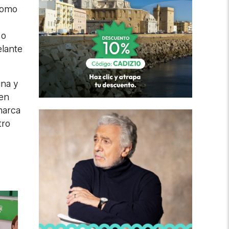
 como
 o
elante
gna y
nen
marca
tro