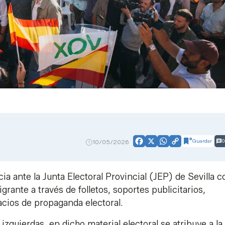
Guardar
0
10/05/2026
Facebook
X
WhatsApp
Copy
Link
 ante la Junta Electoral Provincial (JEP) de Sevilla c
igrante a través de folletos, soportes publicitarios,
cios de propaganda electoral.
zquierdas, en dicho material electoral se atribuye a la