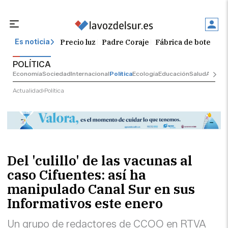
Precio luz
Padre Coraje
Fábrica de botellas
Es noticia
POLÍTICA
Economía
Sociedad
Internacional
Política
Ecología
Educación
Salud
Anuncio
Actualidad
Política
Del 'culillo' de las vacunas al
caso Cifuentes: así ha
manipulado Canal Sur en sus
Informativos este enero
Un grupo de redactores de CCOO en RTVA