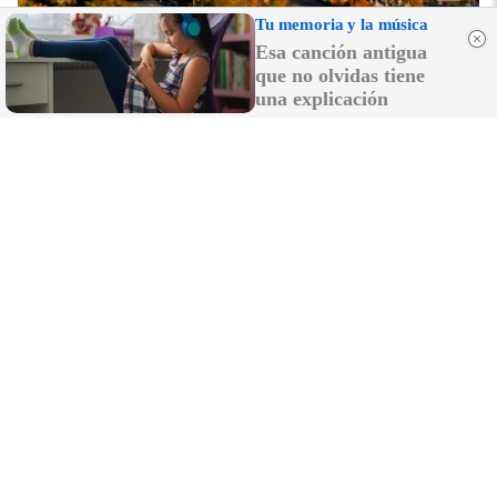
Tu memoria y la música
Esa canción antigua
que no olvidas tiene
una explicación
Dónde viajar en 2026
Los destinos que todos van a querer visitar el
próximo año
No es un coche cualquiera