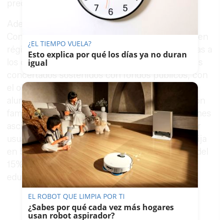
precios.
Además de esta actualización de tarifas, la
Consejería ha convocado también unas ayudas en
¿EL TIEMPO VUELA?
régimen de concurrencia competitiva destinadas a
Esto explica por qué los días ya no duran
los comedores escolares de los centros privados
igual
concertados sostenidos con fondos públicos, con
el objetivo de facilitar la permanencia de los
alumnos en el sistema educativo y la conciliación
familiar. La cuantía máxima de estas subvenciones
asciende a 3.359.031 euros, y el coste diario por
usuario de comedor para esta convocatoria se fija
en 5,5 euros, IVA incluido, con un incremento del
15% en el caso de los centros específicos de
educación especial.
EL ROBOT QUE LIMPIA POR TI
¿Sabes por qué cada vez más hogares
usan robot aspirador?