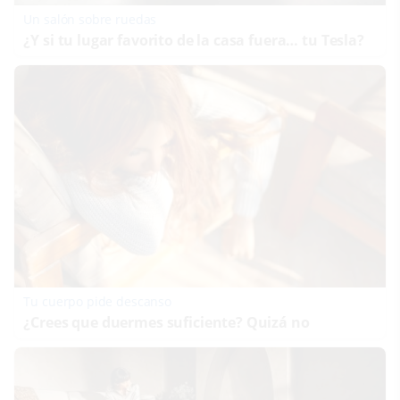
Un salón sobre ruedas
¿Y si tu lugar favorito de la casa fuera… tu Tesla?
Tu cuerpo pide descanso
¿Crees que duermes suficiente? Quizá no