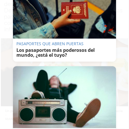
desde 2017, mientras la Consejería de
Desarrollo Educativo convoca nuevas ayudas
para comedores de centros concertados y
compensa económicamente a las escuelas
infantiles concertadas
PASAPORTES QUE ABREN PUERTAS
Los pasaportes más poderosos del
mundo, ¿está el tuyo?
Un pequeño, en un comedor escolar de un colegio público de Andalucía.
-
MANU GARCÍA