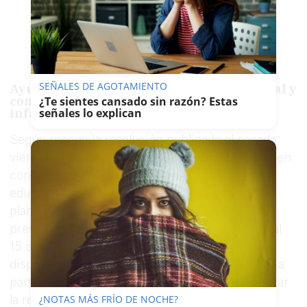
SEÑALES DE AGOTAMIENTO
Ayudas para centros de educación especial y
compensación económica a escuelas
¿Te sientes cansado sin razón? Estas
infantiles
señales lo explican
Según recoge la resolución publicada el pasado
viernes en el BOJA, a estas subvenciones pueden
concurrir los centros docentes privados de
educación especial y aquellos que cuenten con
planes de compensación educativa. El plazo de
presentación de solicitudes se extenderá del 1 al
15 de diciembre de 2026, y la Consejería
dispondrá de un plazo de tres meses, contados a
partir de la finalización de dicho plazo, para dictar
la resolución y notificar el procedimiento a los
¿NOTAS MÁS FRÍO DE NOCHE?