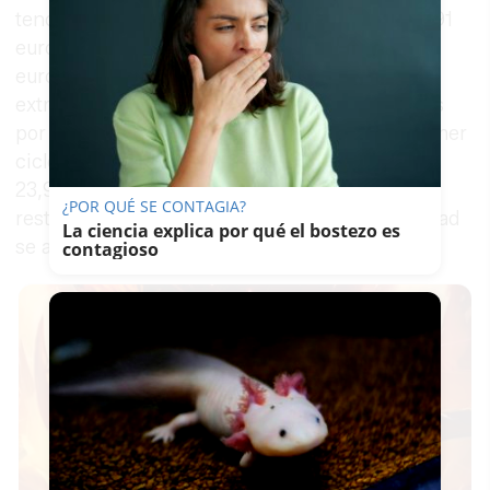
tendrá un precio de 1,82 euros por día y de 23,91
euros al mes. El
comedor
escolar
costará 5,54
euros por día, mientras que las actividades
extraescolares tendrán un precio de 17,51 euros
por actividad. En el caso de los alumnos de primer
ciclo de Infantil, el aula matinal costará también
23,91 euros al mes —el mismo precio que en el
¿POR QUÉ SE CONTAGIA?
resto de niveles educativos— y la misma cantidad
La ciencia explica por qué el bostezo es
se aplicará al servicio de aula de tarde.
contagioso