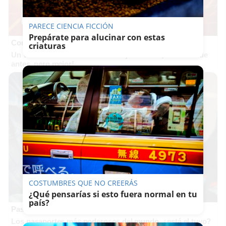
PARECE CIENCIA FICCIÓN
Prepárate para alucinar con estas
Corepunk MMORPG
criaturas
Un verdadero MMORPG de la vieja escuela ¡Cómo los de
antes, pero mejor!
COSTUMBRES QUE NO CREERÁS
¿Qué pensarías si esto fuera normal en tu
país?
Pasaportes que abren puertas
Los pasaportes más poderosos del mundo, ¿está el tuyo?