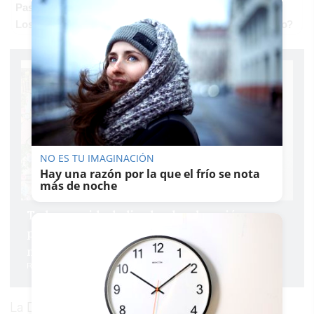
Pasaportes que abren puertas
Los pasaportes más poderosos del mundo, ¿está el tuyo?
NO ES TU IMAGINACIÓN
Hay una razón por la que el frío se nota
más de noche
Toda una vida dedicada a la educación
pública: el emotivo homenaje a Fabiola, una
maestra muy querida en Guadalcacín
Rubén Guerrero
La Directora General mostró una actitud