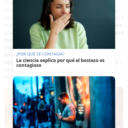
El encuentro, primera toma de contacto formal
entre ambas partes, dejó un reconocimiento que
las familias consideran innegable porque lo viven a
diario: la propia Administración admitió que,
pese
a las inversiones económicas realizadas, sigue
existiendo una falta de recursos muy
importante en los centros escolares
y que la
¿POR QUÉ SE CONTAGIA?
normativa actual está completamente
La ciencia explica por qué el bostezo es
obsoleta
, algo que repercute de manera directa y
contagioso
negativa en el desarrollo y avance de estos
alumnos, según señalan desde este colectivo.