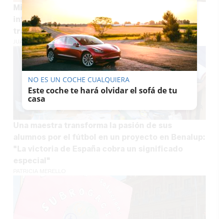
Miles de docentes andaluces, muy nerviosos
intentando consultar sin éxito en la web dónde
trabajarán el curso que viene
JUAN ANTONIO CARRASCO
NO ES UN COCHE CUALQUIERA
Este coche te hará olvidar el sofá de tu
casa
Una maestra transforma la pasión de sus
alumnos por el fútbol en un proyecto en Benalup:
"La victoria de España cobra un significado
especial"
PATRICIA MERELLO