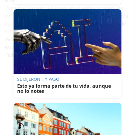
ante los próximos pasos del Ejecutivo andaluz.
"Nos mantenemos firmes en nuestra postura de
continuar luchando y exigimos de manera rotunda
que se cuente con las familias para el proceso de
elaboración del nuevo marco normativo de
inclusión. La voz de nuestros hijos tiene que ser
escuchada y respetada", declaran desde la
Plataforma.
SE DIJERON… Y PASÓ
Esto ya forma parte de tu vida, aunque
no lo notes