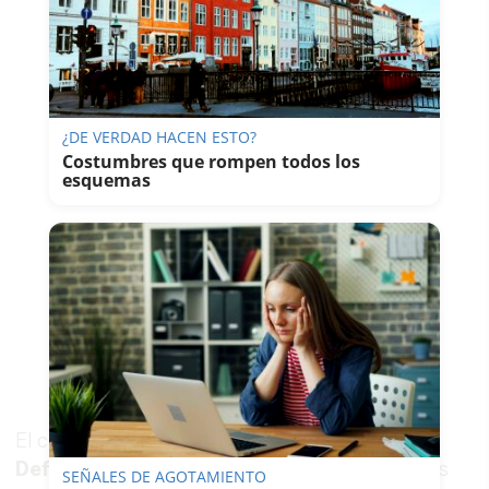
¿DE VERDAD HACEN ESTO?
Costumbres que rompen todos los
esquemas
El colectivo ha recibido además respuesta del
Defensor del Pueblo Andaluz
, que anima a las
SEÑALES DE AGOTAMIENTO