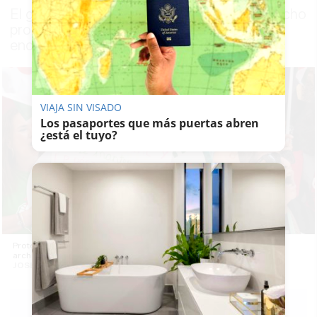
El grupo Familias NEAE Andalucía de las ocho
provincias participaron este lunes en un
encuentro online
VIAJA SIN VISADO
Los pasaportes que más puertas abren
¿está el tuyo?
Protesta de la FP y las familias NEAE en Cádiz, en una imagen de
archivo. -
JOSÉ MARÍA REYNA