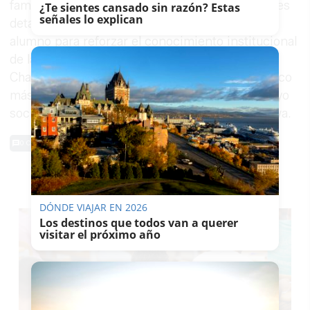
familias a presentar comunicaciones individuales
¿Te sientes cansado sin razón? Estas
señales lo explican
detallando las dificultades concretas de cada
alumno para reforzar el conocimiento institucional
de la situación. Mientras, su campaña en
Change.org supera ya las
26.000 firmas
en poco
más de cuatro meses, reflejo del creciente apoyo
social a una educación verdaderamente inclusiva.
0 Comentarios
TE PUEDE INTERESAR
DÓNDE VIAJAR EN 2026
Los destinos que todos van a querer
visitar el próximo año