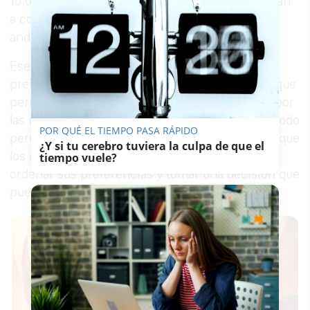
10.00 horas, una fecha clave para quienes aspiran
a conseguir plaza en las universidades públicas
andaluzas.
Ese mismo día se abrirá también el plazo de
preinscripción universitaria, el procedimiento que
permite solicitar plaza en los grados ofertados por
las universidades públicas de Andalucía. El periodo
POR QUÉ EL TIEMPO PASA RÁPIDO
permanecerá activo hasta el 22 de junio, por lo que
¿Y si tu cerebro tuviera la culpa de que el
los estudiantes tendrán apenas unos días para
tiempo vuele?
ordenar sus preferencias y tomar una decisión que
puede marcar su futuro laboral.