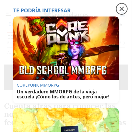
TE PODRÍA INTERESAR
Precio luz
Padre Coraje
Fábrica de botellas
Es noticia
EDUCACIÓN
Economía
Sociedad
Internacional
Política
Ecología
Educación
Salud
Anunci
Actualidad
Educación
COREPUNK MMORPG
Un verdadero MMORPG de la vieja
escuela ¡Cómo los de antes, pero mejor!
Cuenta atrás para conocer las
notas de la PAU en Andalucía:
fecha, hora y dónde consultarlas