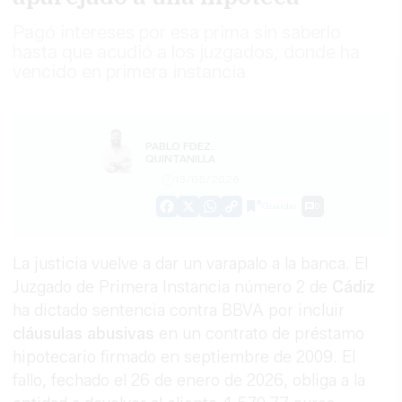
Pagó intereses por esa prima sin saberlo
hasta que acudió a los juzgados, donde ha
vencido en primera instancia
PABLO FDEZ.
QUINTANILLA
13/05/2026
Guardar
0
Facebook
X
WhatsApp
Copy
Link
La justicia vuelve a dar un varapalo a la banca. El
Juzgado de Primera Instancia número 2 de
Cádiz
ha dictado sentencia contra BBVA por incluir
cláusulas abusivas
en un contrato de préstamo
hipotecario firmado en septiembre de 2009. El
fallo, fechado el 26 de enero de 2026, obliga a la