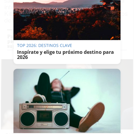
sábado en la sede del Consejo Regulador irá
íntegramente a Cáritas y World Central
Kitchen, para que provean a los damnificados
de ropa y comida
Panaderos andaluces mandan más de 15.000
piezas a Valencia: "No hay pan en los
TOP 2026: DESTINOS CLAVE
supermercados"
Inspírate y elige tu próximo destino para
2026