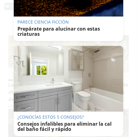
0 Comentarios
PARECE CIENCIA FICCIÓN
TE PUEDE INTERESAR
Prepárate para alucinar con estas
criaturas
La vendimia en el Marco de Jerez alcanza en solo
diez días de campaña la mitad de la producción
de 2025
CARLOS PIEDRAS
¿CONOCÍAS ESTOS 5 CONSEJOS?
Consejos infalibles para eliminar la cal
del baño fácil y rápido