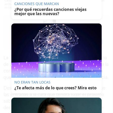
César Saldaña, presidente del Consejo Regulador, en una imagen de
CANCIONES QUE MARCAN
archivo. -
MANU GARCÍA
¿Por qué recuerdas canciones viejas
mejor que las nuevas?
C.
P.
04/11/2024
Actualizado: 04/11/2024 - 19:21
Guardar
0
Facebook
X
WhatsApp
Copy
Link
La
Sherry Week
, la Semana Internacional del Vino
de Jerez (y la manzanilla de Sanlúcar) se suma a la
corriente solidaria con los afectados por la riada
que ha afectado a distintas localidades de Valencia.
NO ERAN TAN LOCAS
¿Te afecta más de lo que crees? Mira esto
Desde el Consejo Regulador se ha anunciado que
las entradas a la cata que tendrá lugar el próximo
sábado en su propia sede, irá íntegramente
destinada a Cáritas y World Central Kitchen "que