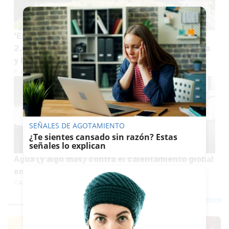
'Echar la vendimia' este 2026: buscan más de
2.000 puestos de trabajo sin experiencia previa
y hasta 14 euros por hora
F. JIMÉNEZ
SEÑALES DE AGOTAMIENTO
¿Te sientes cansado sin razón? Estas
señales lo explican
Agua (y algo más) contra el calentamiento global
en las bodegas del Marco de Jerez
CARLOS PIEDRAS