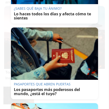
antes, pero mejor!
¿SABES QUÉ BAJA TU ÁNIMO?
Lo haces todos los días y afecta cómo te
sientes
Top 2026: destinos clave
Inspírate y elige tu próximo destino para 2026
PASAPORTES QUE ABREN PUERTAS
Los pasaportes más poderosos del
mundo, ¿está el tuyo?