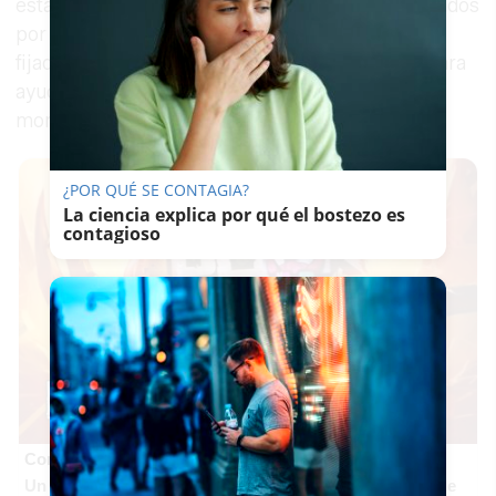
están proveyendo de ropa y comida a los afectados
por la DANA en Valencia". Las entradas están
fijadas en doce euros y "cada entrada cuenta para
ayudar a quienes más lo necesitan en este
momento crítico".
¿POR QUÉ SE CONTAGIA?
La ciencia explica por qué el bostezo es
contagioso
Corepunk MMORPG
Un verdadero MMORPG de la vieja escuela ¡Cómo los de