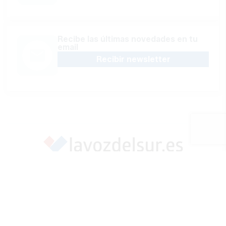
Recibe las últimas novedades en tu
email
Recibir newsletter
Apoya una Andalucía con Voz propia; Protege el
periodismo hecho por periodistas
Hazte socio