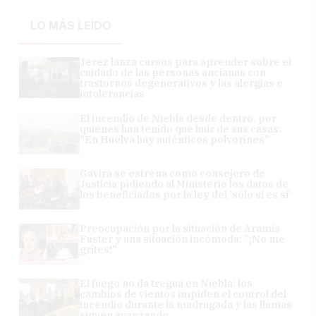
LO MÁS LEÍDO
Jerez lanza cursos para aprender sobre el
cuidado de las personas ancianas con
trastornos degenerativos y las alergias e
intolerancias
El incendio de Niebla desde dentro, por
quienes han tenido que huir de sus casas:
"En Huelva hay auténticos polvorines"
Gavira se estrena como consejero de
Justicia pidiendo al Ministerio los datos de
los beneficiados por la ley del 'sólo sí es sí'
Preocupación por la situación de Aramis
Fuster y una situación incómoda: "¡No me
grites!"
El fuego no da tregua en Niebla: los
cambios de vientos impiden el control del
incendio durante la madrugada y las llamas
siguen avanzando