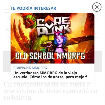
TE PODRÍA INTERESAR
Precio luz
Ceuta
Carreras de caballos
Peque
Es noticia
ECOLOGÍA
Economía
Sociedad
Internacional
Política
Ecología
Educación
Salud
Anuncio
Actualidad
Ecología
COREPUNK MMORPG
Un verdadero MMORPG de la vieja
escuela ¡Cómo los de antes, pero mejor!
Un chotacabras da un susto a
una vecina de Rota: apareció en
su balcón