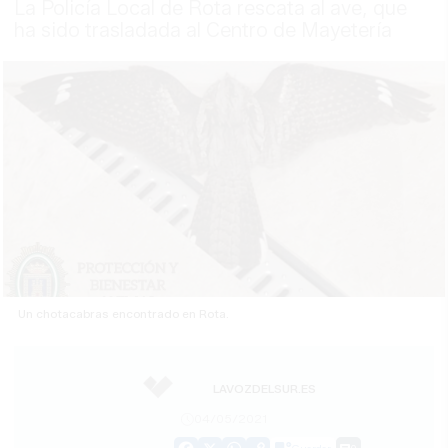
La Policía Local de Rota rescata al ave, que
ha sido trasladada al Centro de Mayetería
Un chotacabras encontrado en Rota.
LAVOZDELSUR.ES
04/05/2021