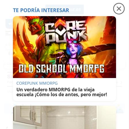
TE PODRÍA INTERESAR
lavozdelsur.es
lavozdelsur.es
Precio luz
Padre Coraje
Fábrica de botellas
Es noticia
SABOR DEL SUR
Pequevoz
Compras
Pantallazos
El Trote De La Culebra
El Eco
Concursos
G
COREPUNK MMORPG
Un verdadero MMORPG de la vieja
Vida
Sabor Del Sur
escuela ¡Cómo los de antes, pero mejor!