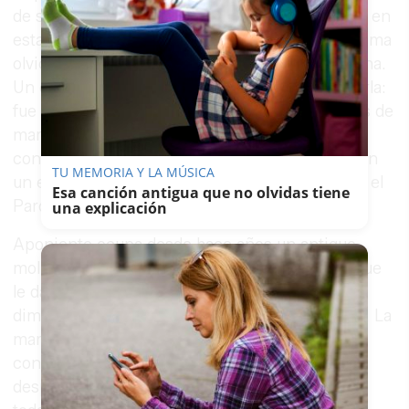
de su proyecto Marismas, la apuesta con la que en
esta temporada 2026 ha convertido un ecosistema
olvidado durante años en el corazón de su cocina.
Un encuentro que fue mucho más que una charla:
fue un recorrido en directo por las 20 hectáreas de
marisma que ahora gestiona Aponiente, donde
conviven lubinas, doradas, camarones y algas en
TU MEMORIA Y LA MÚSICA
un entorno de alto valor biológico enclavado en el
Esa canción antigua que no olvidas tiene
Parque Natural de la Bahía de Cádiz.
una explicación
Aponiente ocupa desde hace años un antiguo
molino de mareas del siglo XIX, un escenario que
le da a la propuesta gastronómica de León una
dimensión patrimonial y medioambiental única. La
marisma, que en el pasado fue ignorada, se ha
convertido en esta nueva etapa no solo en la
despensa de su cocina sino en el eje central de