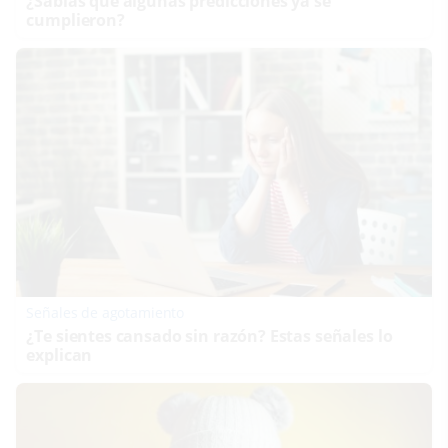
¿Sabías que algunas predicciones ya se
cumplieron?
Señales de agotamiento
¿Te sientes cansado sin razón? Estas señales lo
explican