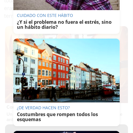
toda la experiencia gastronómica. Lo que antes
eran mesas que gestionar, ahora es también un
CUIDADO CON ESTE HÁBITO
territorio vivo que cuidar.
¿Y si el problema no fuera el estrés, sino
un hábito diario?
Corepunk MMORPG
¿DE VERDAD HACEN ESTO?
Costumbres que rompen todos los
Un verdadero MMORPG de la vieja escuela ¡Cómo los de
esquemas
antes, pero mejor!