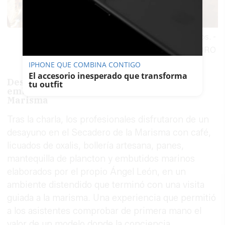
Ángel León, durante la exposición a los hosteleros.
-
JUAN CARLOS TORO
IPHONE QUE COMBINA CONTIGO
El accesorio inesperado que transforma
Desayuno con mantequilla de plancton y
tu outfit
embutidos marinos en el Secadero de la
Marisma
Tras la charla, los profesionales disfrutaron de un
desayuno en el Secadero de la Marisma con café,
licuados de oxalis, bollería artesana, panes,
mantequilla de plancton y embutidos marinos
elaborados por el propio Ángel León, en un
ambiente distendido que terminó con una visita
guiada a la marisma. Una experiencia que permitió
a los asistentes comprobar de primera mano el
valor de un modelo donde la conciencia