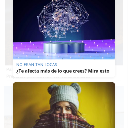
NO ERAN TAN LOCAS
Parece ciencia ficción
¿Te afecta más de lo que crees? Mira esto
Prepárate para alucinar con estas criaturas