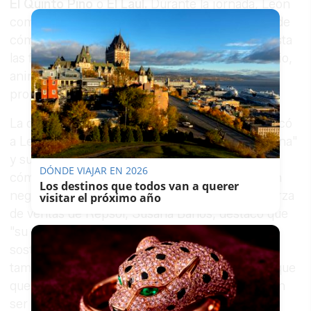
El Quinto Pino
o
El Laul.
Durante la jornada, León
compartió ideas prácticas para el día a día, desde
cómo trabajar con productos de proximidad hasta
las formas de conectar los platos con el territorio,
animando a sus compañeros a emprender sus
propios proyectos sostenibles.
La directora de Guía Repsol,
María
Ritter
, calificó
a León de "embajador natural de Hacemos cocina"
y subrayó que su proyecto es "un ejemplo de
DÓNDE VIAJAR EN 2026
cómo conjugar conciencia medioambiental con
Los destinos que todos van a querer
negocio". En la misma línea, la directora de fuerza
visitar el próximo año
de ventas de Repsol, Susana Baños, destacó que
"su trabajo en Aponiente demuestra que la
sostenibilidad no solo es buena para el planeta,
también es buena para el negocio. Y eso es lo que
queremos para todos los hosteleros: que puedan
ser más eficientes económicamente y, a la vez,