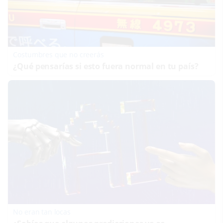
Costumbres que no creerás
¿Qué pensarías si esto fuera normal en tu país?
No eran tan locas