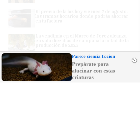
El precio de la luz hoy viernes 7 de agosto:
los tramos horarios donde podrás ahorrar
en tu factura
La vendimia en el Marco de Jerez alcanza
en solo diez días de campaña la mitad de la
producción de 2025
Parece ciencia ficción
Miles de vecinos llenan las calles de Los
Prepárate para
Palacios para acompañar a su patrona, la
Virgen de las Nieves
alucinar con estas
criaturas
Rubiales reaparece y culpa a Pedro
Sánchez del protagonismo de Marruecos
en el Mundial 2030