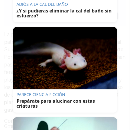
GENTO
ADIÓS A LA CAL DEL BAÑO
05/11/2021
Actualizado: 06/11/2021 - 13:36
¿Y si pudieras eliminar la cal del baño sin
esfuerzo?
Guardar
0
Facebook
X
WhatsApp
Copy
Link
La provincia de Cádiz cuenta con un rico
patrimonio
histórico, artístico, cultural y natural
.
Su capital es la ciudad
más antigua de Occidente
.
Por los adoquines de sus pequeñas localidades han
pasado cientos de culturas y pueblos, como los
fenicios, los romanos o los musulmanes. Sus
playas son de las más anheladas de toda Europa y
los paisajes que brindan sus costas son el paraíso
de cualquier amante de la naturaleza. He aquí
10
PARECE CIENCIA FICCIÓN
Prepárate para alucinar con estas
planes
para saborear al máximo esta tierra
sin
criaturas
gastar dinero
.
Contemplar las estrellas de las Sierra de
Grazalema