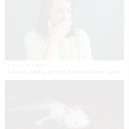
¿Por qué se contagia?
La ciencia explica por qué el bostezo es contagioso