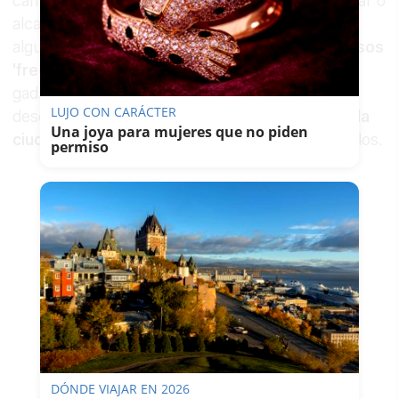
campanas de la Catedral, cruzar la Puerta del Mar o
alcanzar el Castillo de San Sebastián son solo
algunas de las paradas obligatorias de
los diversos
'free tour'
que pueden hacer en la capital
gaditana. De la mano de sus guías, podrás
LUJO CON CARÁCTER
descubrir
los rincones más emblemáticos de la
Una joya para mujeres que no piden
ciudad
y la historia que se esconde detrás de ellos.
permiso
DÓNDE VIAJAR EN 2026