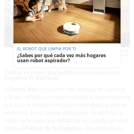
EL ROBOT QUE LIMPIA POR TI
Plaza de la Catedral en Cádiz, la ciudad más antigua de
¿Sabes por qué cada vez más hogares
Occidente.
usan robot aspirador?
Visitar el Museo Barbadillo y el Palacio de la
Duquesa de Sanlúcar
El
Barrio Alto
es la parte más antigua de Sanlúcar
y la que refleja con mayor claridad la trascendencia
que tuvo la ciudad como punto estratégico para el
comercio. En él, puede disfrutarse de edificios y
casas señoriales que hablan de un pasado glorioso,
como el
Palacio de la Duquesa
, cuya entrada es