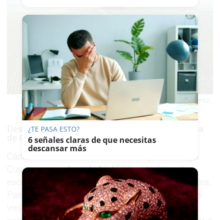
Vista panorámica de un pago al noroeste de Jerez.
Descubrir la historia de la ciudad más antigua
¿TE PASA ESTO?
de Occidente
6 señales claras de que necesitas
descansar más
Cádiz es la ciudad habitada más vieja de Europa.
Cuenta con un
legado histórico apasionante
,
escondido detrás de cada uno de los monumentos.
Pasear por el barrio de Santa María, acariciar las
viejas piedras del Teatro Romano, escuchar las