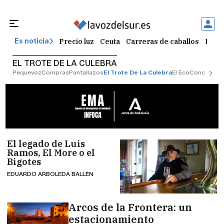
Precio luz
Ceuta
Carreras de caballos
Peque
Es noticia
EL TROTE DE LA CULEBRA
Pequevoz
Compras
Pantallazos
El Trote De La Culebra
El Eco
Concursos
El legado de Luis
Ramos, El More o el
Bigotes
EDUARDO ARBOLEDA BALLÉN
Arcos de la Frontera: un
estacionamiento