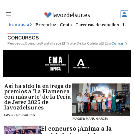
Precio luz
Ceuta
Carreras de caballos
Peque
Es noticia
CONCURSOS
Pequevoz
Compras
Pantallazos
El Trote De La Culebra
El Eco
Concursos
G
Así ha sido la entrega de
premios a 'La Flamenca
con más arte' de la Feria
de Jerez 2025 de
lavozdelsur.es
LAVOZDELSUR.ES
IMAGEN: MANU GARCÍA
El concurso ¡Anima a la