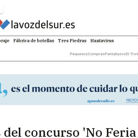
raje
Fábrica de botellas
Tres Piedras
Hantavirus
Pequevoz
Compras
Pantallazos
El Tro
 del concurso 'No Feria