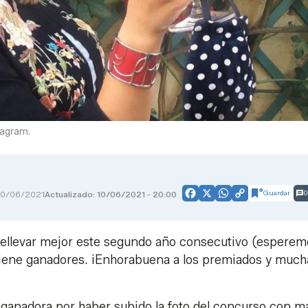
tagram.
Guardar
0
10/06/2021
Actualizado: 10/06/2021 - 20:00
Facebook
X
WhatsApp
Copy
Link
ellevar mejor este segundo año consecutivo (esperem
a tiene ganadores. ¡Enhorabuena a los premiados y much
a ganadora por haber subido la foto del concurso con m