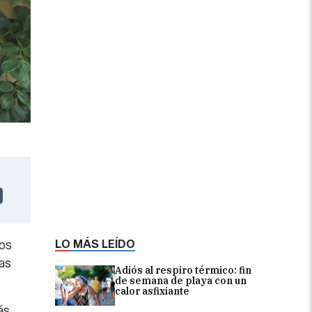
LO MÁS LEÍDO
os
as
Adiós al respiro térmico: fin
de semana de playa con un
calor asfixiante
ás