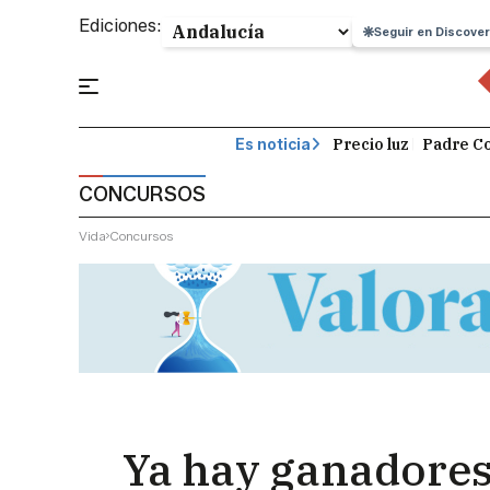
Ediciones:
Seguir en Discover
Precio luz
Padre Co
Es noticia
CONCURSOS
Vida
Concursos
Ya hay ganadores